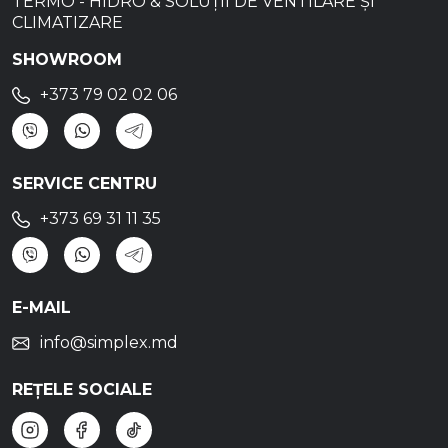
TERMO - HIDRO & SOLUȚII DE VENTILARE ȘI
CLIMATIZARE
SHOWROOM
+373 79 02 02 06
SERVICE CENTRU
+373 69 31 11 35
E-MAIL
info@simplex.md
REȚELE SOCIALE