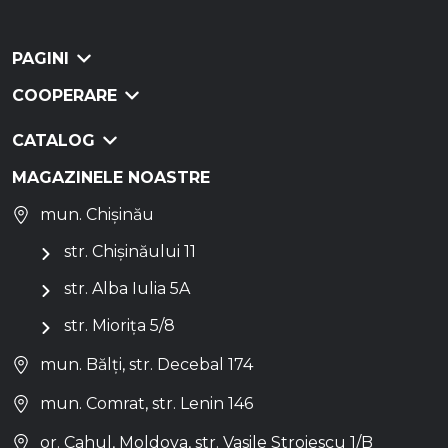
PAGINI
COOPERARE
CATALOG
MAGAZINELE NOASTRE
mun. Chișinău
str. Chișinăului 11
str. Alba Iulia 5A
str. Miorița 5/8
mun. Bălți, str. Decebal 174
mun. Comrat, str. Lenin 146
or. Cahul, Moldova, str. Vasile Stroiescu 1/B