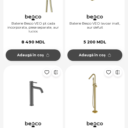
Baterie Besco VEO pt cada
Baterie Besco VEO lavoar inalt,
incorporata, piese separate, aur
aur slefuit
lucios
8 490 MDL
5 200 MDL
Adaugă în coș
Adaugă în coș