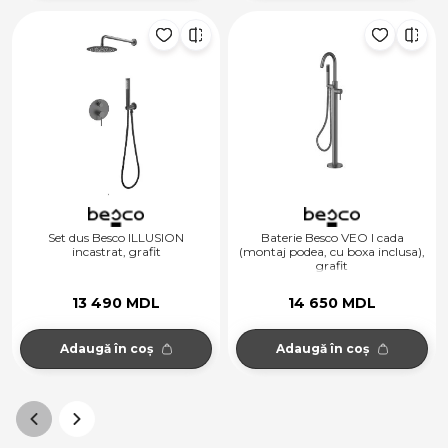
Set dus Besco ILLUSION
Baterie Besco VEO I cada
incastrat, grafit
(montaj podea, cu boxa inclusa),
grafit
13 490 MDL
14 650 MDL
Adaugă în coș
Adaugă în coș