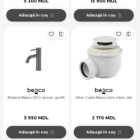
5 300 MDL
15 900 MDL
Adaugă în coș
Adaugă în coș
Baterie Besco VEO lavoar, grafit
Sifon Cada Besco click clack, alb
3 950 MDL
2 170 MDL
Adaugă în coș
Adaugă în coș