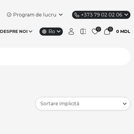
Program de lucru
+373 79 02 02 06
Ro
DESPRE NOI
0 MDL