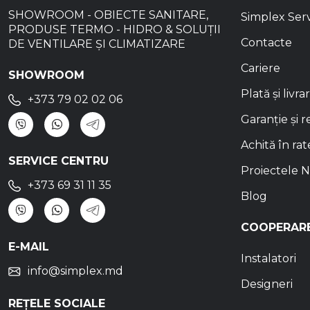
SHOWROOM - OBIECTE SANITARE,
Simplex Ser
PRODUSE TERMO - HIDRO & SOLUȚII
Contacte
DE VENTILARE ȘI CLIMATIZARE
Cariere
SHOWROOM
Plată și livra
+373 79 02 02 06
Garanție și r
Achită în rat
SERVICE CENTRU
Proiectele N
+373 69 31 11 35
Blog
COOPERAR
E-MAIL
Instalatori
info@simplex.md
Designeri
REȚELE SOCIALE