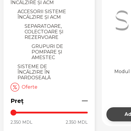
ÎNCĂLZIRE ȘI ACM
ACCESORII SISTEME
ÎNCĂLZIRE ȘI ACM
SEPARATOARE,
COLECTOARE ȘI
REZERVOARE
GRUPURI DE
POMPARE ȘI
AMESTEC
SISTEME DE
Modul 
ÎNCĂLZIRE ÎN
PARDOSEALĂ
Oferte
Preț
Ad
2.350 MDL
2.350 MDL