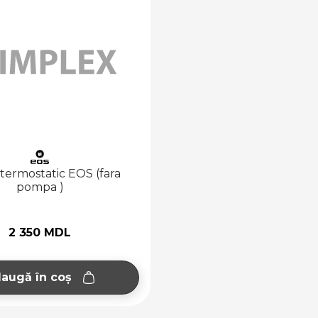
termostatic EOS (fara
pompa )
2 350 MDL
augă în coș