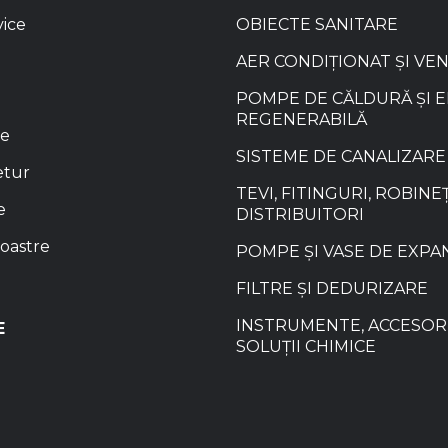
vice
OBIECTE SANITARE
AER CONDIȚIONAT ȘI VE
POMPE DE CĂLDURĂ ȘI 
REGENERABILĂ
re
SISTEME DE CANALIZARE
etur
TEVI, FITINGURI, ROBINEȚ
e
DISTRIBUITORI
oastre
POMPE ȘI VASE DE EXPA
FILTRE ȘI DEDURIZARE
INSTRUMENTE, ACCESORI
E
SOLUȚII CHIMICE