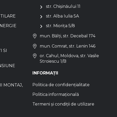
str. Chișinăului 11
NTILARE
str. Alba Iulia 5A
ENERGIE
str. Miorița 5/8
mun. Bălți, str. Decebal 174
mun. Comrat, str. Lenin 146
I SI
or. Cahul, Moldova, str. Vasile
Stroiescu 1/B
NSIUNE
INFORMAȚII
Politica de confidențialitate
I MONTAJ,
Politica informațională
Termeni și condiții de utilizare