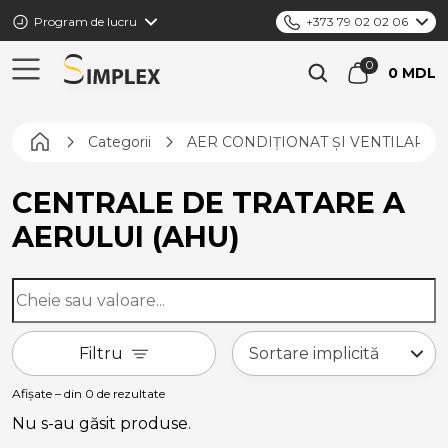
Program de lucru
+373 79 02 02 06
0 MDL
Pagina principală
Categorii
AER CONDIȚIONAT ȘI VENTILARE
CENTRALE DE TRATARE A
AERULUI (AHU)
Filtru
Afișate – din 0 de rezultate
Nu s-au găsit produse.