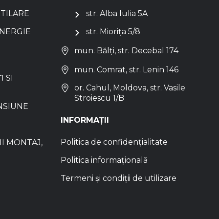
NTILARE
str. Alba Iulia 5A
ENERGIE
str. Miorița 5/8
mun. Bălți, str. Decebal 174
mun. Comrat, str. Lenin 146
I SI
or. Cahul, Moldova, str. Vasile
Stroiescu 1/B
NSIUNE
INFORMAȚII
Politica de confidențialitate
I MONTAJ,
Politica informațională
Termeni și condiții de utilizare