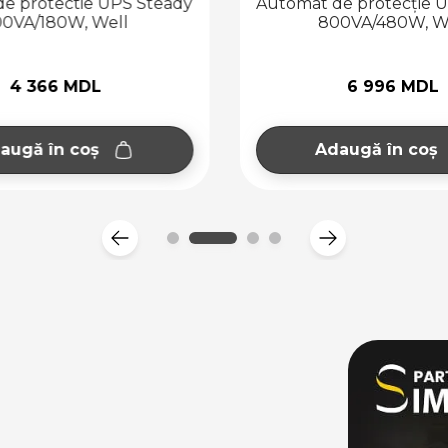
e protectie UPS Steady
Automat de protecție 
00VA/180W, Well
800VA/480W, W
4 366 MDL
6 996 MDL
augă în coș
Adaugă în coș