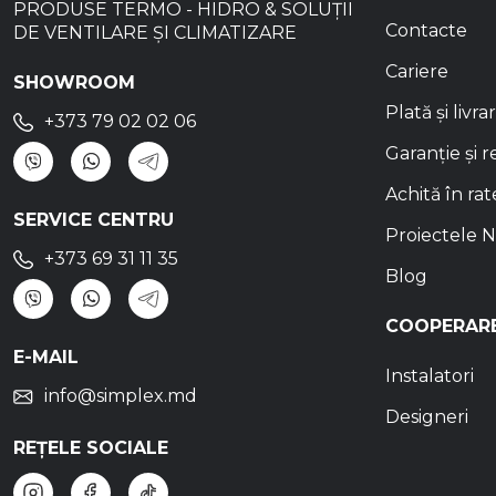
PRODUSE TERMO - HIDRO & SOLUȚII
Contacte
DE VENTILARE ȘI CLIMATIZARE
Cariere
SHOWROOM
Plată și livra
+373 79 02 02 06
Garanție și r
Achită în rat
SERVICE CENTRU
Proiectele N
+373 69 31 11 35
Blog
COOPERAR
E-MAIL
Instalatori
info@simplex.md
Designeri
REȚELE SOCIALE