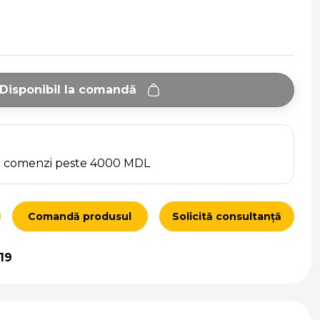
Disponibil la comandă
ru comenzi peste 4000 MDL
Comandă produsul
Solicită consultanță
19