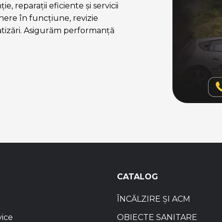
, reparații eficiente și servicii
ere în funcțiune, revizie
atizări. Asigurăm performanță
CATALOG
ÎNCĂLZIRE ȘI ACM
vice
OBIECTE SANITARE