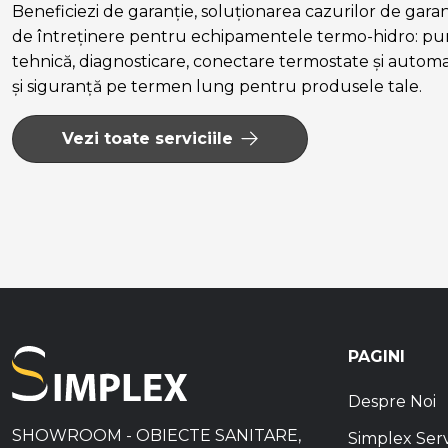
Beneficiezi de garanție, soluționarea cazurilor de garanție
de întreținere pentru echipamentele termo-hidro: pun
tehnică, diagnosticare, conectare termostate și autom
și siguranță pe termen lung pentru produsele tale.
Vezi toate serviciile
PAGINI
Despre Noi
SHOWROOM - OBIECTE SANITARE,
Simplex Ser