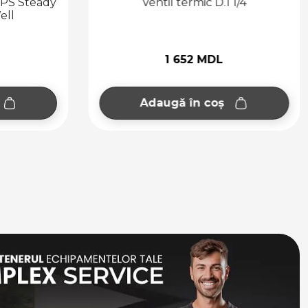
UPS Steady
Ventil termic D.1 1/4
ell
1 652 MDL
Adaugă în coș