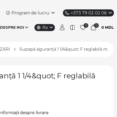
Program de lucru
+373 79 02 02 06
Ro
DESPRE NOI
0 MDL
ZĂRI
Supapă siguranță 1 1/4&quot; F reglabilă max.16
nță 1 1/4&quot; F reglabilă
Informații despre livrare