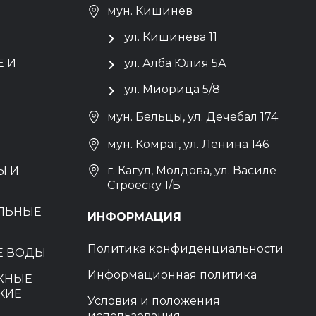
мун. Кишинёв
ул. Кишинёва 11
 И
ул. Алба Юлия 5А
ул. Миорица 5/8
мун. Бельцы, ул. Дечебал 174
мун. Комрат, ул. Ленина 146
г. Кагул, Молдова, ул. Василе
Ы И
Строеску 1/Б
ЕЛЬНЫЕ
ИНФОРМАЦИЯ
Политика конфиденциальности
Е ВОДЫ
Информационная политика
ЖНЫЕ
КИЕ
Условия и положения
использования