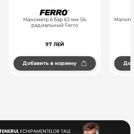
мм 1/4
Manometru 10 bar 63mm 1/4 radial
rro
FERRO
97 ЛЕЙ
ну
Добавить в корзину