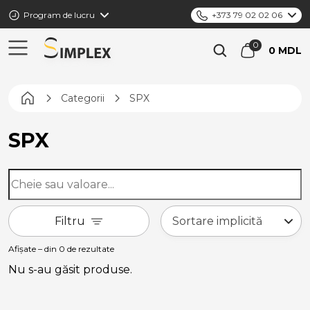
Program de lucru
+373 79 02 02 06
0 MDL
Pagina principală
Categorii
SPX
SPX
Filtru
Afișate – din 0 de rezultate
Nu s-au găsit produse.