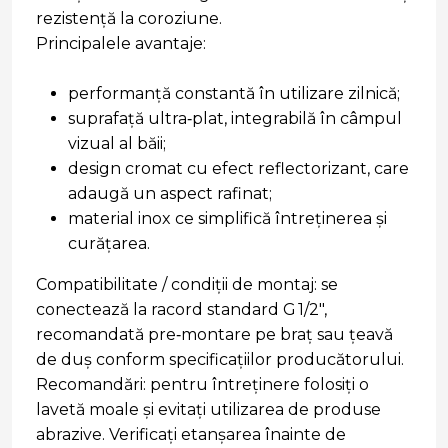
rezistenţă la coroziune.
Principalele avantaje:
performanţă constantă în utilizare zilnică;
suprafaţă ultra‑plat, integrabilă în câmpul
vizual al băii;
design cromat cu efect reflectorizant, care
adaugă un aspect rafinat;
material inox ce simplifică întreţinerea şi
curăţarea.
Compatibilitate / condiţii de montaj: se
conectează la racord standard G 1/2″,
recomandată pre‑montare pe braţ sau ţeavă
de duş conform specificaţiilor producătorului.
Recomandări: pentru întreţinere folosiţi o
lavetă moale şi evitaţi utilizarea de produse
abrazive. Verificaţi etanşarea înainte de