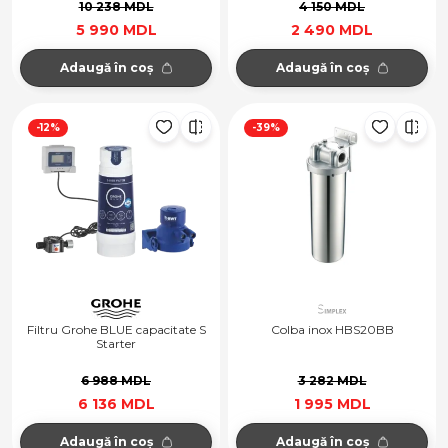
10 238 MDL
4 150 MDL
5 990 MDL
2 490 MDL
Adaugă în coș
Adaugă în coș
-12%
-39%
Filtru Grohe BLUE capacitate S
Colba inox HBS20BB
Starter
6 988 MDL
3 282 MDL
6 136 MDL
1 995 MDL
Adaugă în coș
Adaugă în coș