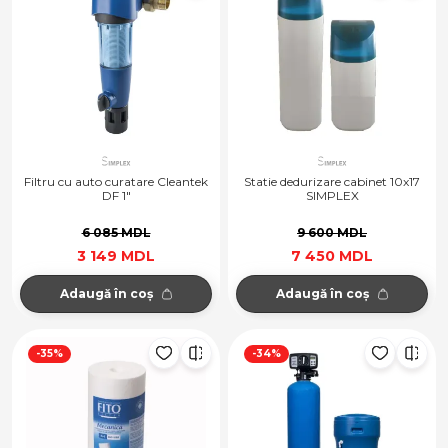
Filtru cu auto curatare Cleantek
Statie dedurizare cabinet 10x17
DF 1"
SIMPLEX
6 085 MDL
9 600 MDL
3 149 MDL
7 450 MDL
Adaugă în coș
Adaugă în coș
-35%
-34%