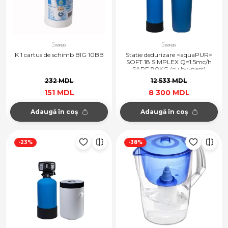
K 1 cartus de schimb BIG 10BB
Statie dedurizare <aquaPUR>
SOFT 18 SIMPLEX Q=1.5mc/h
SARE 80KG (cu by-pass)
232 MDL
12 533 MDL
151 MDL
8 300 MDL
Adaugă în coș
Adaugă în coș
-23%
-38%