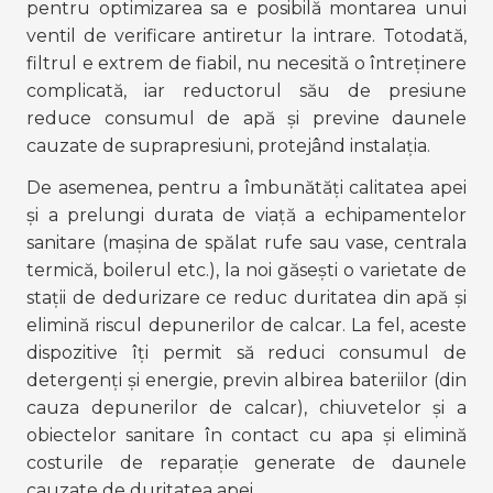
pentru optimizarea sa e posibilă montarea unui 
ventil de verificare antiretur la intrare. Totodată, 
filtrul e extrem de fiabil, nu necesită o întreținere 
complicată, iar reductorul său de presiune 
reduce consumul de apă și previne daunele 
cauzate de suprapresiuni, protejând instalația.
De asemenea, pentru a îmbunătăți calitatea apei 
și a prelungi durata de viață a echipamentelor 
sanitare (mașina de spălat rufe sau vase, centrala 
termică, boilerul etc.), la noi găsești o varietate de 
stații de dedurizare ce reduc duritatea din apă și 
elimină riscul depunerilor de calcar. La fel, aceste 
dispozitive îți permit să reduci consumul de 
detergenți și energie, previn albirea bateriilor (din 
cauza depunerilor de calcar), chiuvetelor și a 
obiectelor sanitare în contact cu apa și elimină 
costurile de reparație generate de daunele 
cauzate de duritatea apei.