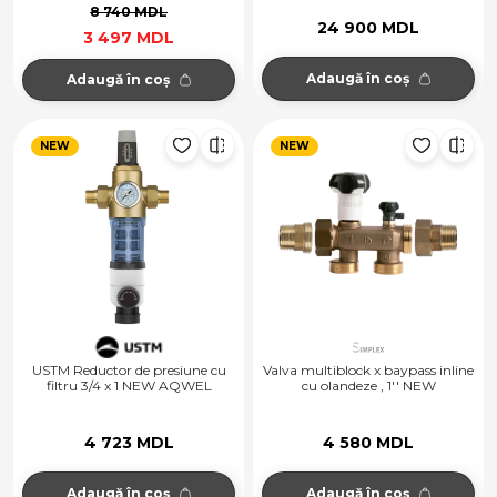
8 740 MDL
24 900 MDL
3 497 MDL
Adaugă în coș
Adaugă în coș
NEW
NEW
USTM Reductor de presiune cu
Valva multiblock x baypass inline
filtru 3/4 x 1 NEW AQWEL
cu olandeze , 1'' NEW
4 723 MDL
4 580 MDL
Adaugă în coș
Adaugă în coș