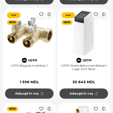
NEW
NEW
NEW
NEW
USTM Baypas multibloc 1
USTM Statie dedurizare Balsam
Laser 300 NEW
1 596 MDL
30 645 MDL
Adaugă în coș
Adaugă în coș
NEW