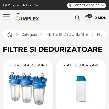
Program de lucru
+373 79 02 02 06
0 MDL
Pagina principală
Categorii
FILTRE ȘI DEDURIZARE
FILTR
FILTRE ȘI DEDURIZATOARE
FILTRE ȘI ACCESORII
STAȚII DEDURIZARE