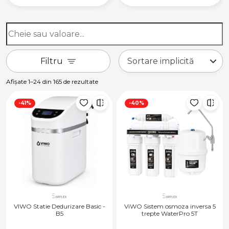
Filtru
Afișate 1–24 din 165 de rezultate
-41%
-40%
VIWO Statie Dedurizare Basic -
ViWO Sistem osmoza inversa 5
B5
trepte WaterPro 5T