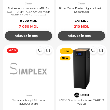
Statie dedurizare <aquaPUR>
Filtru Cana Barier Light albastru
SOFT 10 SIMPLEX Q=0.8mc/h
(2 cartuse)
SARE 28KG (cu by-pass)
9 200 MDL
341 MDL
7 050 MDL
210 MDL
Adaugă în coș
Adaugă în coș
-60%
NEW
NEW
Servomotor pt filtru cu
USTM Statie dedurizare CARBO
autocuratare
WS-21