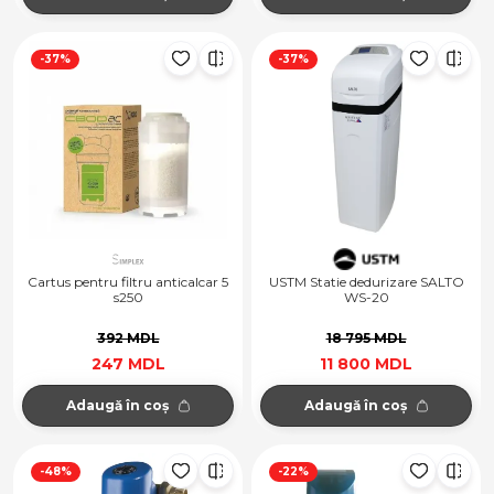
-37%
-37%
Cartus pentru filtru anticalcar 5
USTM Statie dedurizare SALTO
s250
WS-20
392 MDL
18 795 MDL
247 MDL
11 800 MDL
Adaugă în coș
Adaugă în coș
-48%
-22%