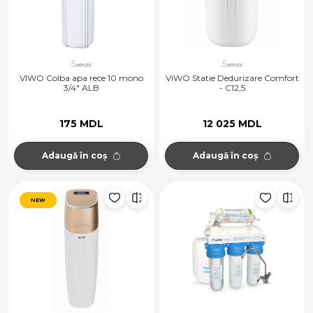
VIWO Colba apa rece 10 mono
ViWO Statie Dedurizare Comfort
3/4" ALB
- C12,5
175 MDL
12 025 MDL
Adaugă în coș
Adaugă în coș
NEW