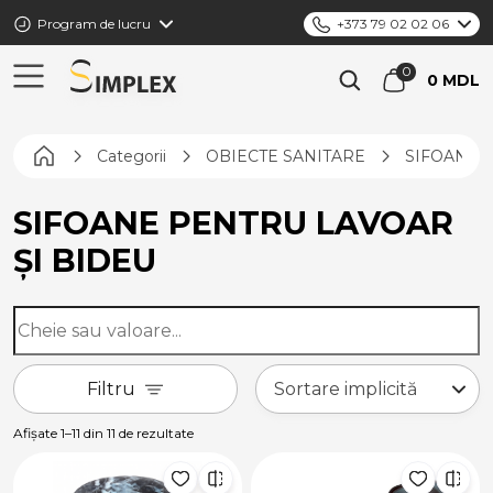
Program de lucru
+373 79 02 02 06
0 MDL
Pagina principală
Categorii
OBIECTE SANITARE
SIFOANE Ș
SIFOANE PENTRU LAVOAR
ȘI BIDEU
Filtru
Afișate 1–11 din 11 de rezultate