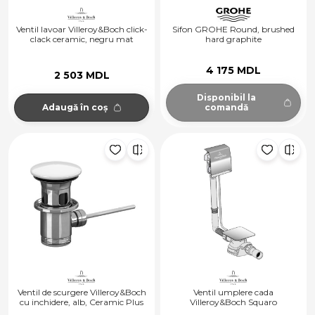
Ventil lavoar Villeroy&Boch click-
Sifon GROHE Round, brushed
clack ceramic, negru mat
hard graphite
4 175 MDL
2 503 MDL
Disponibil la
Adaugă în coș
comandă
Ventil de scurgere Villeroy&Boch
Ventil umplere cada
cu inchidere, alb, Ceramic Plus
Villeroy&Boch Squaro