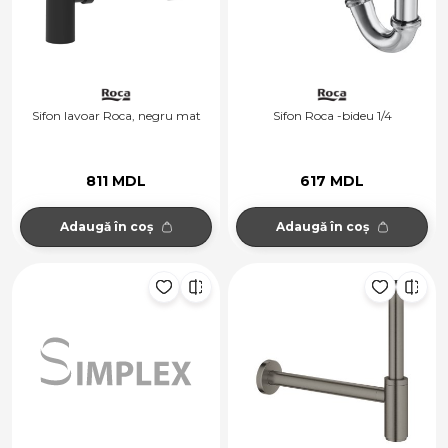
Sifon lavoar Roca, negru mat
Sifon Roca -bideu 1/4
811 MDL
617 MDL
Adaugă în coș
Adaugă în coș