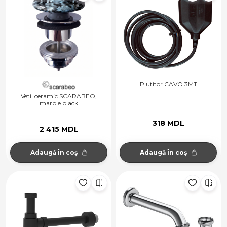
Plutitor CAVO 3MT
Vetil ceramic SCARABEO,
marble black
318 MDL
2 415 MDL
Adaugă în coș
Adaugă în coș