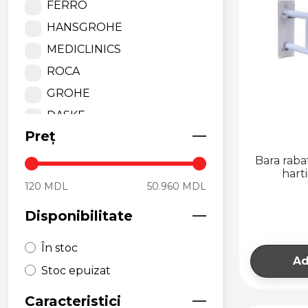
FERRO
ACCESORII PENTRU
SPAȚII PUBLICE
HANSGROHE
MEDICLINICS
ROCA
GROHE
DASKE
Preț
DYSON
AXOR
Bara rab
harti
NOFER
120 MDL
50.960 MDL
Disponibilitate
În stoc
Ad
Stoc epuizat
Caracteristici