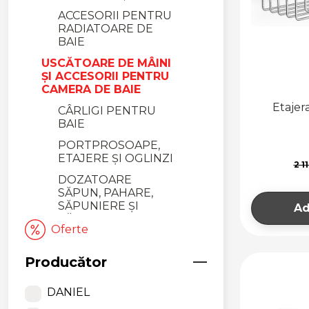
ACCESORII PENTRU
RADIATOARE DE
BAIE
USCĂTOARE DE MÂINI
ȘI ACCESORII PENTRU
CAMERA DE BAIE
Etajer
CÂRLIGI PENTRU
BAIE
PORTPROSOAPE,
ETAJERE ȘI OGLINZI
2 1
DOZATOARE
SĂPUN, PAHARE,
SĂPUNIERE ȘI
Ad
TĂVIȚE
Oferte
SUPORTURI PERII
ȘI HÂRTIE WC,
Producător
COȘURI DE GUNOI
USCĂTOARE DE
DANIEL
MÂINI