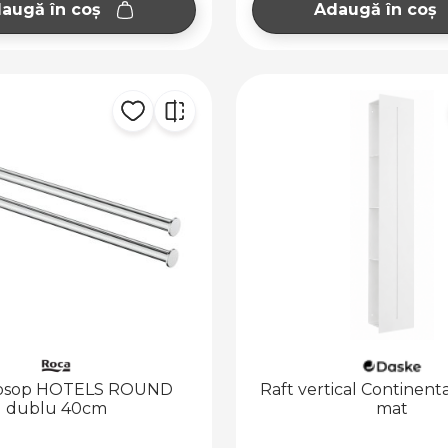
augă în coș
Adaugă în coș
rosop HOTELS ROUND
Raft vertical Continenta
dublu 40cm
mat