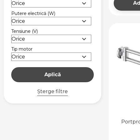
Ad
Putere electrică
(W)
Tensiune
(V)
Tip motor
Aplică
Șterge filtre
Portp