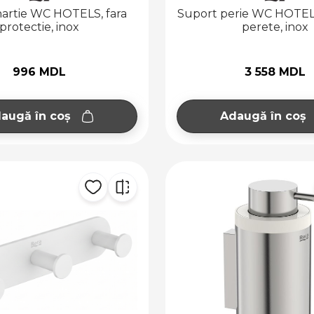
artie WC HOTELS, fara
Suport perie WC HOTE
protectie, inox
perete, inox
996 MDL
3 558 MDL
augă în coș
Adaugă în coș