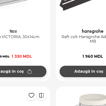
a VICTORIA, 30x14cm
Raft colt Hansgrohe Ad
MB
1 330 MDL
1 960 MDL
10 MDL
augă în coș
Adaugă în coș