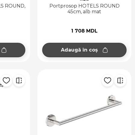
LS ROUND,
Portprosop HOTELS ROUND
45cm, alb mat
1 708 MDL
Adaugă în coș