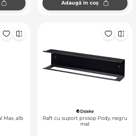
Adaugă în coș
l Max, alb
Raft cu suport prosop Pody, negru
mat