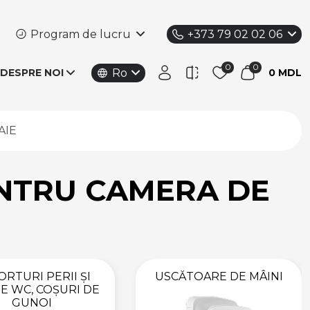
Program de lucru
+373 79 02 02 06
Ro
DESPRE NOI
0 MDL
AIE
ENTRU CAMERA DE
RTURI PERII ȘI
USCĂTOARE DE MÂINI
E WC, COȘURI DE
GUNOI