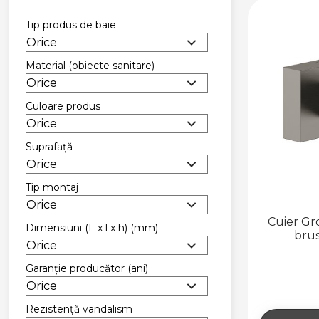
Tip produs de baie
Material (obiecte sanitare)
Culoare produs
Suprafață
Tip montaj
Cuier G
Dimensiuni (L x l x h)
(mm)
brus
Garanție producător
(ani)
Rezistență vandalism