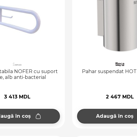
atabila NOFER cu suport
Pahar suspendat HOTE
e, alb anti-bacterial
3 413 MDL
2 467 MDL
augă în coș
Adaugă în coș