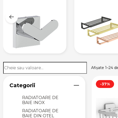
INSTALAȚII PISOAR
ACCESORII PENTRU
SISTEME DE
INSTALAȚII
SIFOANE ȘI SCURGERI
SIFOANE PENTRU
LAVOAR ȘI BIDEU
SIFOANE PENTRU
CHIUVETE
SIFOANE PENTRU
Afișate 1–24 d
CĂDIȚE DUȘ
SIFOANE PENTRU
PISOAR
-37%
Categorii
RADIATOARE DE BAIE
RADIATOARE DE
BAIE INOX
RADIATOARE DE
BAIE DIN OȚEL