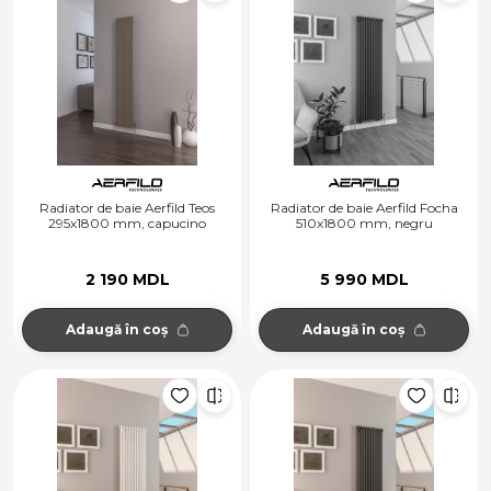
Radiator de baie Aerfild Teos
Radiator de baie Aerfild Focha
295x1800 mm, capucino
510x1800 mm, negru
2 190 MDL
5 990 MDL
Adaugă în coș
Adaugă în coș