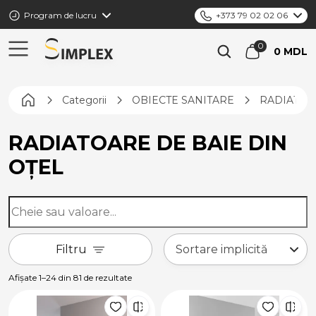
Program de lucru
+373 79 02 02 06
0 MDL
Pagina principală
Categorii
OBIECTE SANITARE
RADIATOA
RADIATOARE DE BAIE DIN
OȚEL
Filtru
Afișate 1–24 din 81 de rezultate