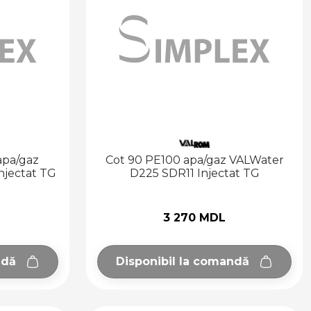
apa/gaz
Cot 90 PE100 apa/gaz VALWater
njectat TG
D225 SDR11 Injectat TG
3 270 MDL
ndă
Disponibil la comandă