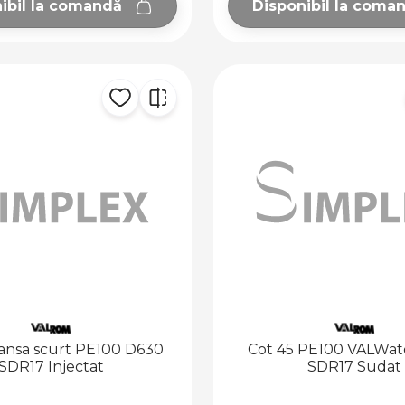
ibil la comandă
Disponibil la coma
ansa scurt PE100 D630
Cot 45 PE100 VALWat
SDR17 Injectat
SDR17 Sudat