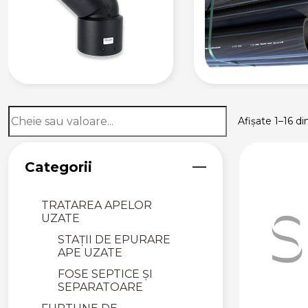
FITINGURI
CANALIZARE
INTERIOARĂ
CANALIZARE
FONOABSORBANTĂ
ȚEVI CANALIZARE
FONOABSORBANTĂ
Afișate 1–16 di
FITINGURI
CANALIZARE
FONOABSORBANTĂ
Categorii
COLIERE METALICE
TRATAREA APELOR
UZATE
STAȚII DE EPURARE
APE UZATE
FOSE SEPTICE ȘI
SEPARATOARE