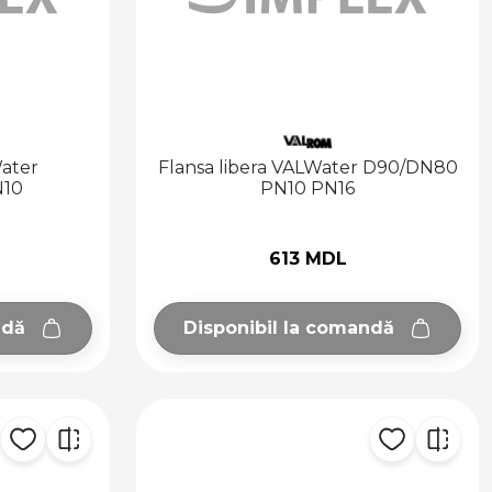
Water
Flansa libera VALWater D90/DN80
N10
PN10 PN16
613 MDL
ndă
Disponibil la comandă