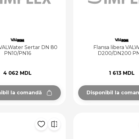
VALWater Sertar DN 80
Flansa libera VAL
PN10/PN16
D200/DN200 P
4 062 MDL
1 613 MDL
ibil la comandă
Disponibil la coma