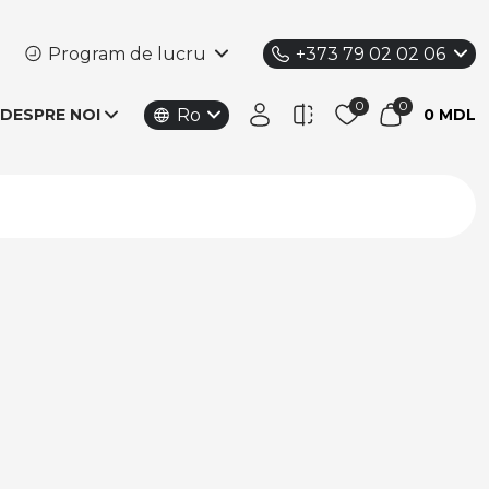
Program de lucru
+373 79 02 02 06
Ro
DESPRE NOI
0 MDL