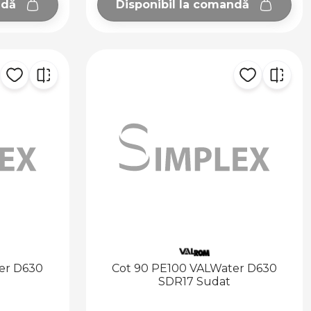
ndă
Disponibil la comandă
er D630
Cot 90 PE100 VALWater D630
SDR17 Sudat