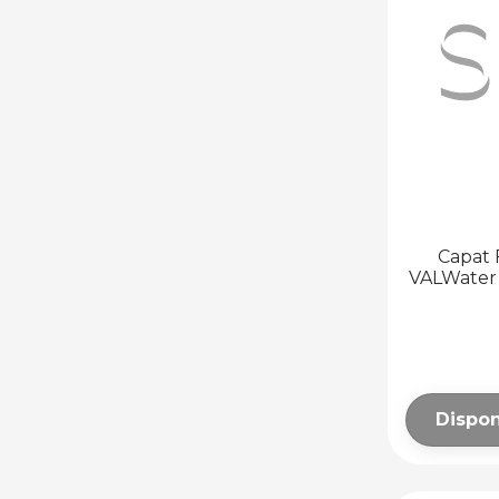
Capat 
VALWater 
Dispon