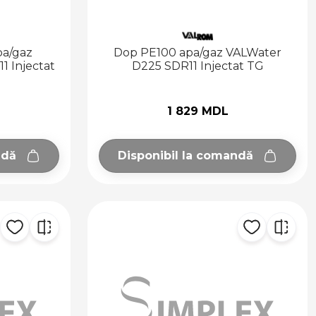
pa/gaz
Dop PE100 apa/gaz VALWater
1 Injectat
D225 SDR11 Injectat TG
1 829 MDL
ndă
Disponibil la comandă