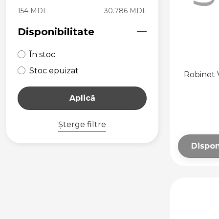
154 MDL
30.786 MDL
Disponibilitate
În stoc
Stoc epuizat
Robinet 
Aplică
Șterge filtre
Dispon