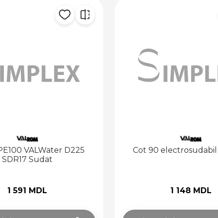
 PE100 VALWater D225
Cot 90 electrosudabi
SDR17 Sudat
1 591 MDL
1 148 MDL