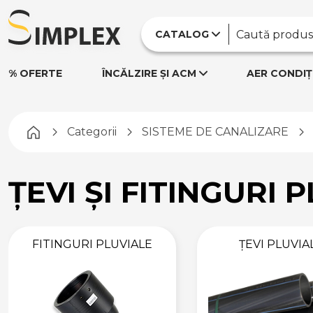
CATALOG
% OFERTE
ÎNCĂLZIRE ȘI ACM
AER CONDIȚ
SISTEME DE CANALIZARE
Pagina principală
Categorii
SISTEME DE CANALIZARE
CANALIZARE
EXTERIOARĂ
ȚEVI ȘI FITINGURI 
ȚEVI CANALIZARE
EXTERIOARĂ
FITINGURI
CANALIZARE
EXTERIOARĂ
FITINGURI PLUVIALE
ȚEVI PLUVIA
CANALIZARE
INTERIOARĂ
ȚEVI CANALIZARE
INTERIOARĂ