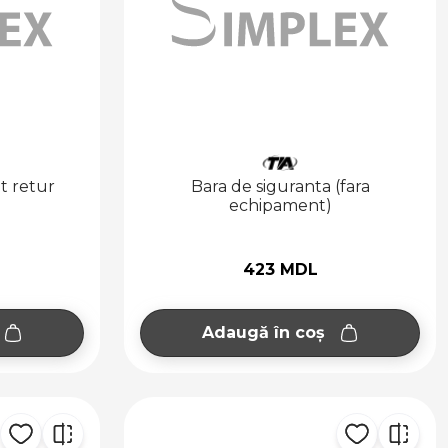
t retur
Bara de siguranta (fara
echipament)
423 MDL
Adaugă în coș