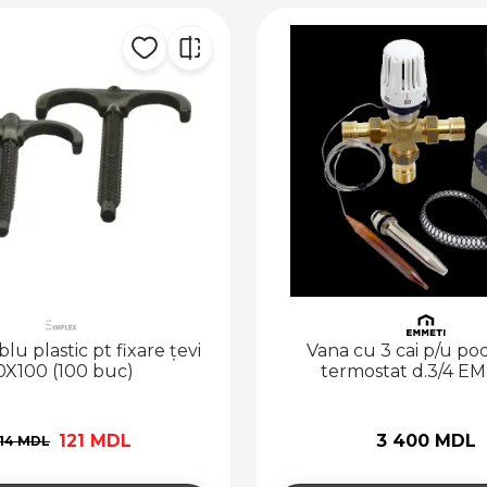
lu plastic pt fixare țevi
Vana cu 3 cai p/u po
0X100 (100 buc)
termostat d.3/4 E
121 MDL
3 400 MDL
14 MDL