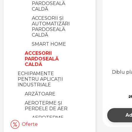
PARDOSEALĂ
CALDĂ
ACCESORII ȘI
AUTOMATIZĂRI
PARDOSEALĂ
CALDĂ
SMART HOME
ACCESORII
PARDOSEALĂ
CALDĂ
Diblu pla
ECHIPAMENTE
PENTRU APLICAȚII
INDUSTRIALE
ARZĂTOARE
2
AEROTERME ȘI
PERDELE DE AER
Ad
AEROTERME
Oferte
PERDELE DE