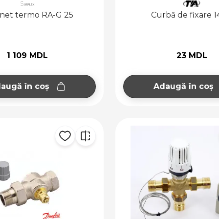
net termo RA-G 25
Curbă de fixare 1
1 109 MDL
23 MDL
augă în coș
Adaugă în coș