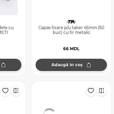
dele cu
Capse fixare p/u taker 45mm (50
METI
buc) cu fir metalic
66 MDL
Adaugă în coș