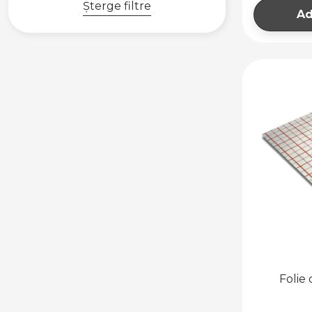
Șterge filtre
Ad
Folie