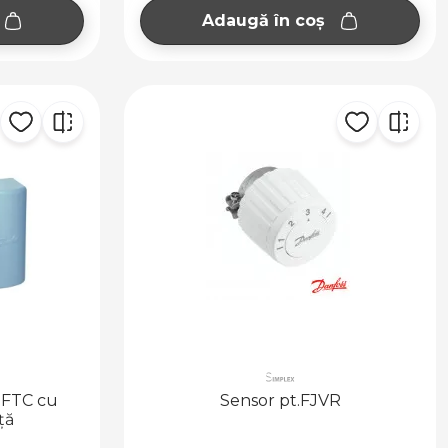
Adaugă în coș
 FTC cu
Sensor pt.FJVR
ță