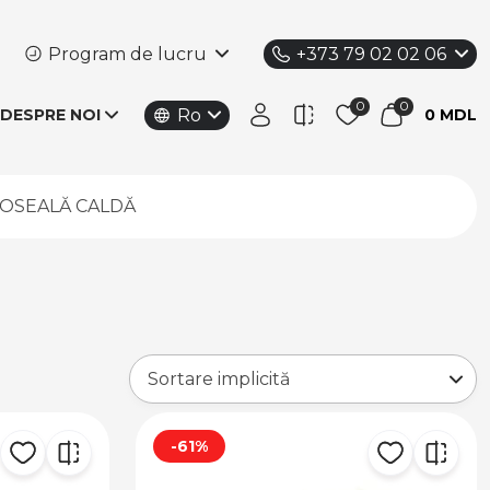
Program de lucru
+373 79 02 02 06
Ro
DESPRE NOI
0 MDL
DOSEALĂ CALDĂ
-61%