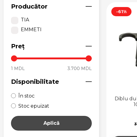
AER
Producător
CAZANE PENTRU
-61%
ARZATOR
TIA
CONVECTOARE
EMMETI
ELECTRICE
Preț
1 MDL
3.700 MDL
Disponibilitate
În stoc
Diblu dub
1
Stoc epuizat
Aplică
3