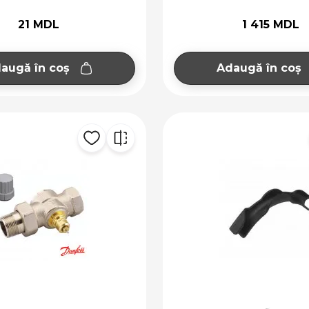
21 MDL
1 415 MDL
augă în coș
Adaugă în coș