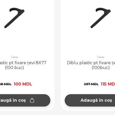
stic pt fixare țevi 8X77
Diblu plastic pt fixare 
(100 buc)
(100buc)
100 MDL
115 M
58 MDL
297 MDL
augă în coș
Adaugă în coș