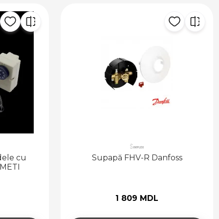
dele cu
Supapă FHV-R Danfoss
MMETI
1 809 MDL