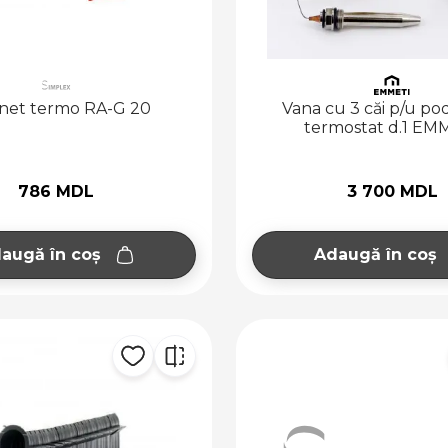
net termo RA-G 20
Vana cu 3 căi p/u po
termostat d.1 EM
786 MDL
3 700 MDL
augă în coș
Adaugă în coș