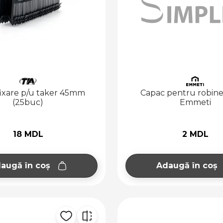
fixare p/u taker 45mm
Capac pentru robine
(25buc)
Emmeti
18 MDL
2 MDL
augă în coș
Adaugă în coș