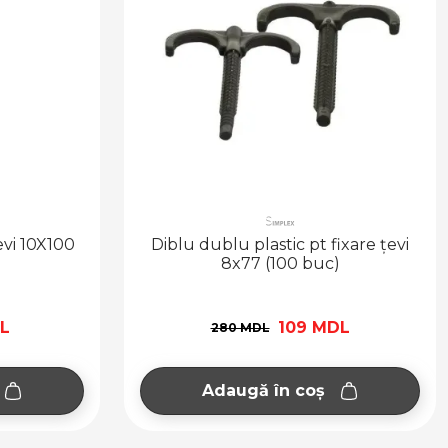
țevi 10X100
Diblu dublu plastic pt fixare țevi
8x77 (100 buc)
DL
109 MDL
280 MDL
Adaugă în coș