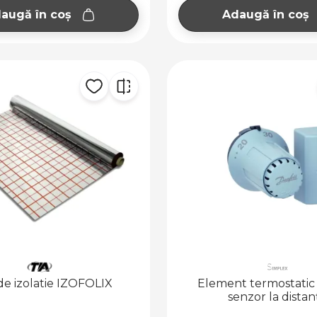
augă în coș
Adaugă în coș
 de izolatie IZOFOLIX
Element termostatic
senzor la distan