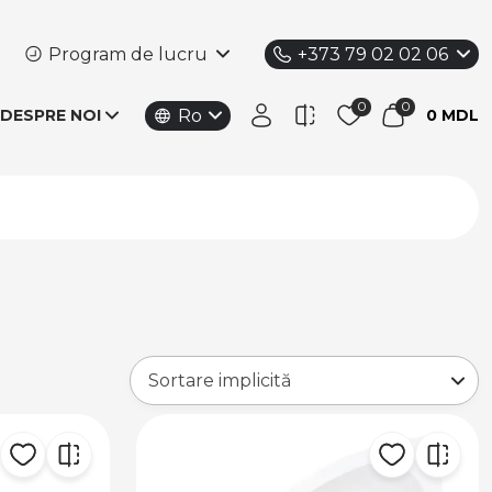
Program de lucru
+373 79 02 02 06
Ro
DESPRE NOI
0 MDL