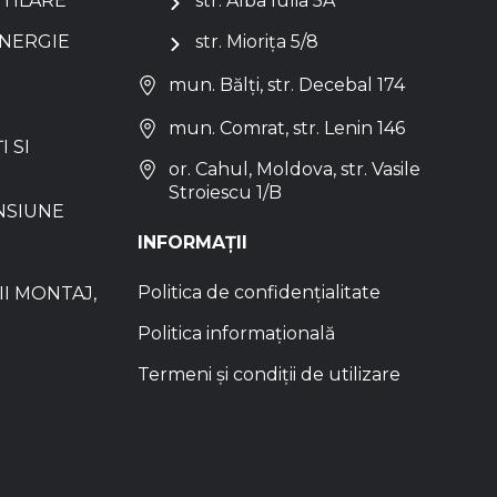
NTILARE
str. Alba Iulia 5A
ENERGIE
str. Miorița 5/8
mun. Bălți, str. Decebal 174
mun. Comrat, str. Lenin 146
I SI
or. Cahul, Moldova, str. Vasile
Stroiescu 1/B
NSIUNE
INFORMAȚII
Politica de confidențialitate
I MONTAJ,
Politica informațională
Termeni și condiții de utilizare