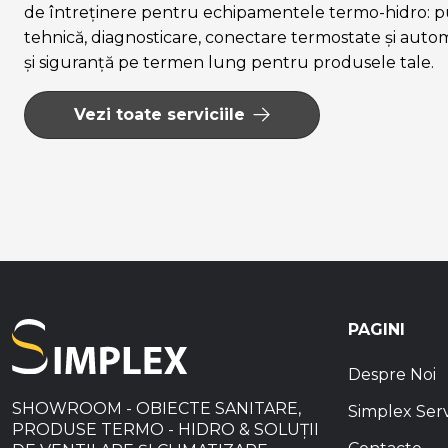
PENTRU DUȘ
de întreținere pentru echipamentele termo-hidro: pu
tehnică, diagnosticare, conectare termostate și auto
COLOANE DE
DUȘ
și siguranță pe termen lung pentru produsele tale.
PARE ȘI PĂLĂRII
PENTRU DUȘ
Vezi toate serviciile
SETURI DE
BATERII PENTRU
DUȘ
ACCESORII ȘI
ELEMENTE
COMPLEMENTARE
PENTRU DUȘ
ELEMENTE
COMPLEMENTARE
PAGINI
PENTRU BATERII
PRODUSE PENTRU
Despre Noi
BAIA PUBLICĂ
SHOWROOM - OBIECTE SANITARE,
Simplex Ser
LAVOARE
PRODUSE TERMO - HIDRO & SOLUȚII
LAVOARE PE BLAT