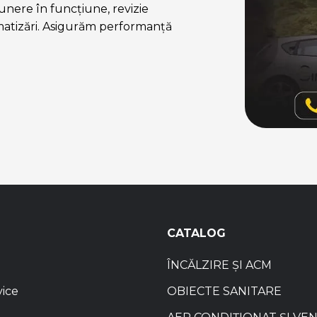
nere în funcțiune, revizie
matizări. Asigurăm performanță
CATALOG
ÎNCĂLZIRE ȘI ACM
vice
OBIECTE SANITARE