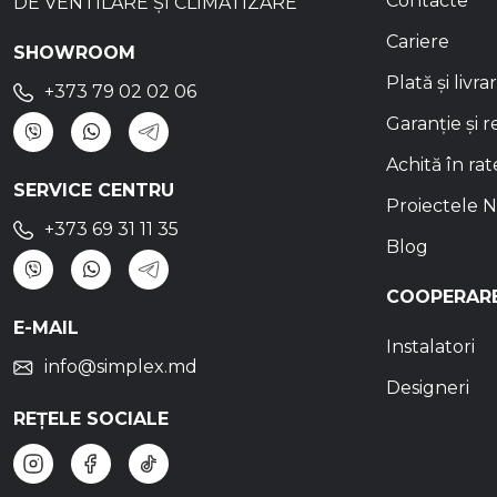
Contacte
DE VENTILARE ȘI CLIMATIZARE
LAVOARE DE BAIE
Cariere
ÎNCASTRATE
SHOWROOM
Plată și livra
LAVOARE SUB BLAT
+373 79 02 02 06
LAVOARE
Garanție și r
SUSPENDATE
Achită în rat
LAVOARE
SERVICE CENTRU
FREESTANDING
Proiectele N
+373 69 31 11 35
PIEDESTALE
Blog
PENTRU LAVOAR
ACCESORII PENTRU
COOPERAR
LAVOARE
E-MAIL
MOBILIERE DE BAIE ȘI
Instalatori
OGLINZI
info@simplex.md
Designeri
MOBILIERE DE BAIE
REȚELE SOCIALE
OGLINZI CU DULAP
OGLINZI SIMPLE ȘI
LED