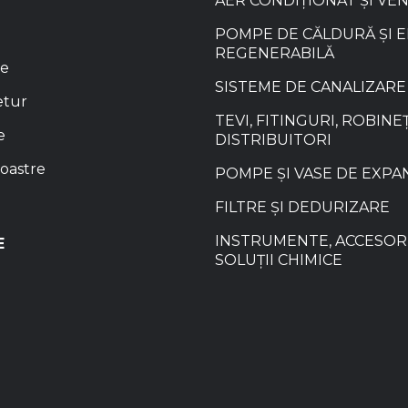
AER CONDIȚIONAT ȘI VE
POMPE DE CĂLDURĂ ȘI 
REGENERABILĂ
re
SISTEME DE CANALIZARE
etur
TEVI, FITINGURI, ROBINEȚ
e
DISTRIBUITORI
oastre
POMPE ȘI VASE DE EXPA
FILTRE ȘI DEDURIZARE
INSTRUMENTE, ACCESORI
E
SOLUȚII CHIMICE