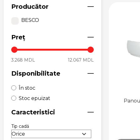
SUSPENDATE
Producător
VASE WC PE
PARDOSEALĂ
BESCO
REZERVOARE
PENTRU VAS WC
Preț
CAPACE WC
BIDEURI ȘI CAPACE
3.268 MDL
12.067 MDL
BIDEURI
SUSPENDATE
Disponibilitate
BIDEURI PE
PARDOSEALĂ
În stoc
CAPACE BIDEU
Stoc epuizat
Panou
PISOARE
Caracteristici
CABINE, PARAVANE,
CĂDIȚE ȘI RIGOLE DE
DUȘ
Tip cadă
CABINE DE DUȘ