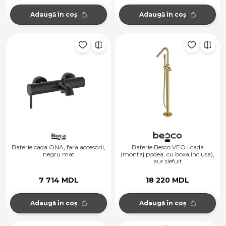
Adaugă în coș
Adaugă în coș
Baterie cada ONA, fara accesorii,
Baterie Besco VEO I cada
negru mat
(montaj podea, cu boxa inclusa),
aur slefuit
7 714 MDL
18 220 MDL
Adaugă în coș
Adaugă în coș