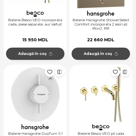
Baterie Besco VEO incorporata
Baterie Hansgrohe ShowerSelect
cada, piese separate, aur slefuit
Comfort incorporata 2 iesiri pt
IBox2, BB
15 950 MDL
22 660 MDL
Adaugă în coș
Adaugă în coș
Baterie Hansgrohe DuoTurn S 1
Baterie Besco VEO pt cada