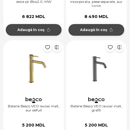
iesire pt IBox2.0, MW
incorporata, piese separate, aur
lucios
6 822 MDL
8 490 MDL
Adaugă în coș
Adaugă în coș
Baterie Besco VEO lavoar inalt,
Baterie Besco VEO lavoar inalt,
aur slefuit
grafit
5 200 MDL
5 200 MDL