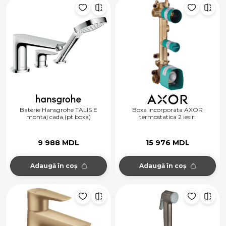
Baterie Hansgrohe TALIS E
Boxa incorporata AXOR
montaj cada,(pt boxa)
termostatica 2 iesiri
9 988 MDL
15 976 MDL
Adaugă în coș
Adaugă în coș