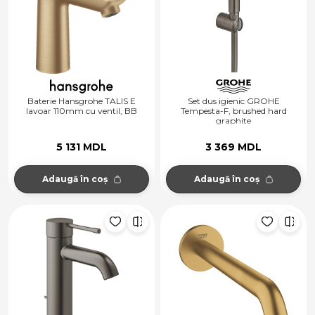
Baterie Hansgrohe TALIS E
Set dus igienic GROHE
lavoar 110mm cu ventil, BB
Tempesta-F, brushed hard
graphite
5 131 MDL
3 369 MDL
Adaugă în coș
Adaugă în coș