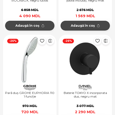
ROCABOX, negru lucios
(boxa inclusa), negru mat
6 858 MDL
2 676 MDL
4 090 MDL
1 569 MDL
Adaugă în coș
Adaugă în coș
-26%
-26%
Pară duș GROHE EUPHORIA 110
Baterie TOKYO X incorporata
1 funcție
dus, negru mat
970 MDL
3 077 MDL
720 MDL
2 290 MDL