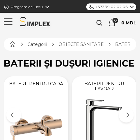
Program de lucru
+373 79 02 02 06
0 MDL
Pagina principală
Categorii
OBIECTE SANITARE
BATERII Ș
BATERII ȘI DUȘURI IGIENICE
BATERII PENTRU CADĂ
BATERII PENTRU
LAVOAR