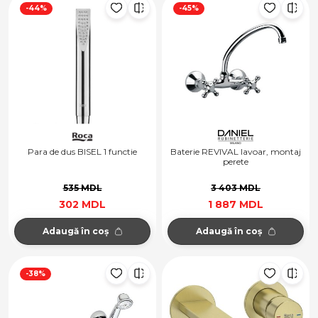
-44%
-45%
Para de dus BISEL 1 functie
Baterie REVIVAL lavoar, montaj
perete
535 MDL
3 403 MDL
302 MDL
1 887 MDL
Adaugă în coș
Adaugă în coș
-38%