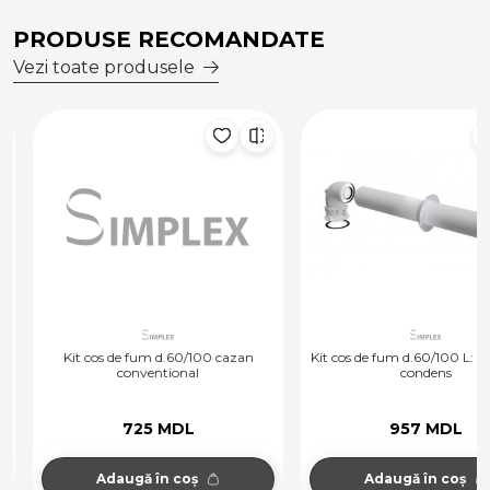
PRODUSE RECOMANDATE
Vezi toate produsele
Kit cos de fum d.60/100 cazan
Kit cos de fum d.60/100 L: 725 
conventional
condens
725 MDL
957 MDL
Adaugă în coș
Adaugă în coș