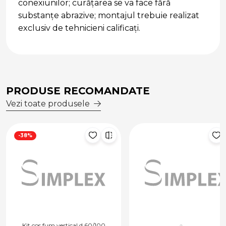
conexiunilor; curățarea se va face fără
substanțe abrazive; montajul trebuie realizat
exclusiv de tehnicieni calificați.
PRODUSE RECOMANDATE
Vezi toate produsele
60/100