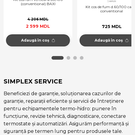
I
Kit cos de fum d.60/100 cazan
Kit cos de fum d.60
conventional
conde
725 MDL
957 
Adaugă în coș
Adaugă în
SIMPLEX SERVICE
Beneficiezi de garanție, soluționarea cazurilor de
garanție, reparații eficiente și servicii de întreținere
pentru echipamentele termo-hidro: punere în
funcțiune, revizie tehnică, diagnosticare, conectare
termostate și automatizări. Asigurăm performanță și
siguranță pe termen lung pentru produsele tale.