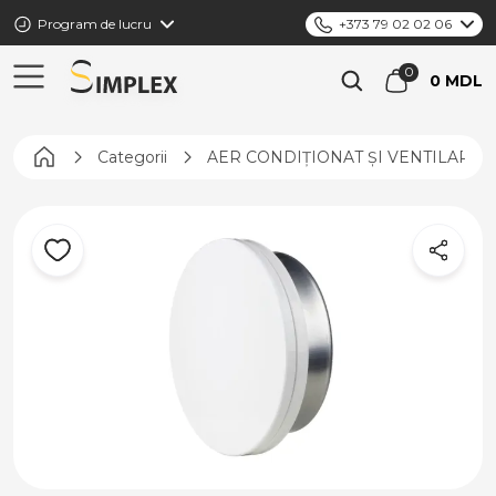
Program de lucru
+373 79 02 02 06
0 MDL
Pagina principală
Categorii
AER CONDIȚIONAT ȘI VENTILARE