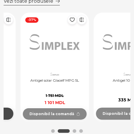
Vezi toate produsele
-37%
Antigel solar Glacelf MPG 5L
Antigel 10 kg -65'
1 751 MDL
335 MDL
1 101 MDL
Disponibil la comandă
Disponibil la comandă