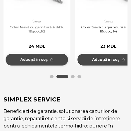
Colier țeavă cu garnitură și diblu
Colier țeavă cu garnitură și d
1&quot;1/2
1&quot; 1/4
24 MDL
23 MDL
Adaugă în coș
Adaugă în coș
SIMPLEX SERVICE
Beneficiezi de garanție, soluționarea cazurilor de
garanție, reparații eficiente și servicii de întreținere
pentru echipamentele termo-hidro: punere în