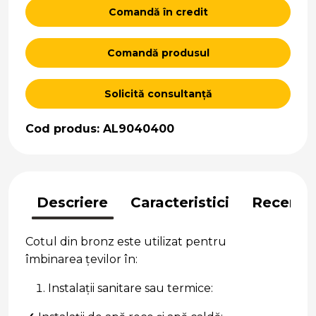
Comandă în credit
Comandă produsul
Solicită consultanță
Cod produs: AL9040400
Descriere
Caracteristici
Recenzii
Cotul din bronz este utilizat pentru
îmbinarea țevilor în:
Instalații sanitare sau termice: