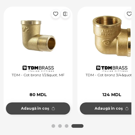
TDM - Cot bronz 1/2&quot; MF
TDM - Cot bronz 3/4&quot; 
80 MDL
124 MDL
Adaugă în coș
Adaugă în coș