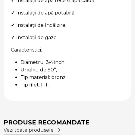
✓
Instalații de apă rece și apă caldă;
✓
Instalații de apă potabilă;
✓
Instalații de încălzire;
✓
Instalații de gaze.
Caracteristici:
Diametru: 3/4 inch;
Unghiu de 90°;
Tip material: bronz;
Tip filet: F-F.
PRODUSE RECOMANDATE
Vezi toate produsele