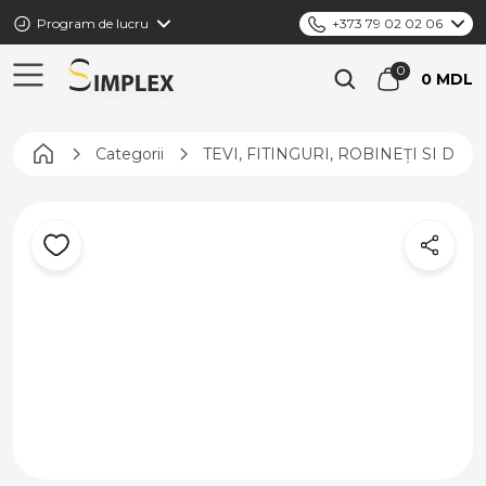
Program de lucru
+373 79 02 02 06
0 MDL
Pagina principală
Categorii
TEVI, FITINGURI, ROBINEȚI SI DIS