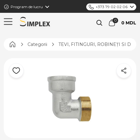
Program de lucru
+373 79 02 02 06
0 MDL
Pagina principală
Categorii
TEVI, FITINGURI, ROBINEȚI SI DIS