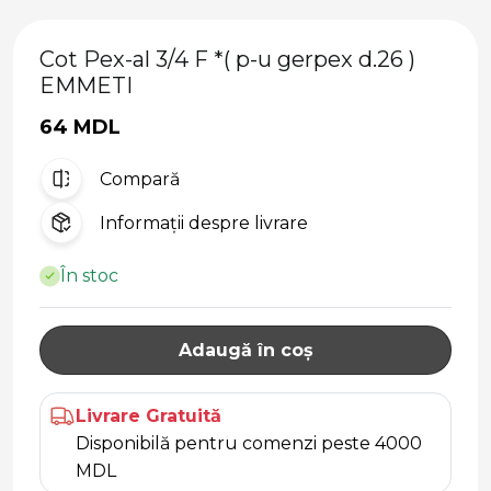
Cot Pex-al 3/4 F *( p-u gerpex d.26 )
EMMETI
64 MDL
Compară
Informații despre livrare
În stoc
Adaugă în coș
Livrare Gratuită
Disponibilă pentru comenzi peste 4000
MDL