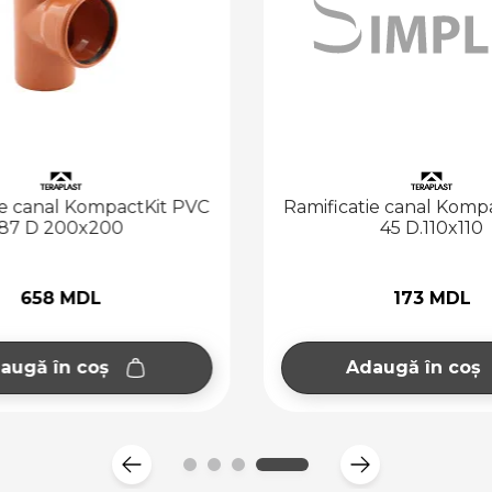
ie canal KompactKit PVC
Ramificatie canal Komp
87 D 200x200
45 D.110x110
658 MDL
173 MDL
augă în coș
Adaugă în coș