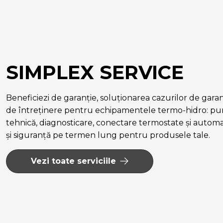
SIMPLEX SERVICE
Beneficiezi de garanție, soluționarea cazurilor de garanție
de întreținere pentru echipamentele termo-hidro: pun
tehnică, diagnosticare, conectare termostate și autom
și siguranță pe termen lung pentru produsele tale.
Vezi toate serviciile