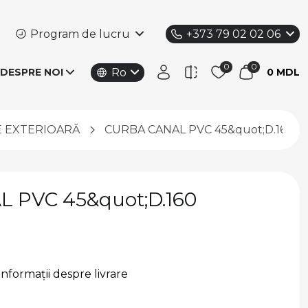
Program de lucru
+373 79 02 02 06
Ro
DESPRE NOI
0 MDL
E EXTERIOARĂ
CURBA CANAL PVC 45&quot;D.160
 PVC 45&quot;D.160
Informații despre livrare