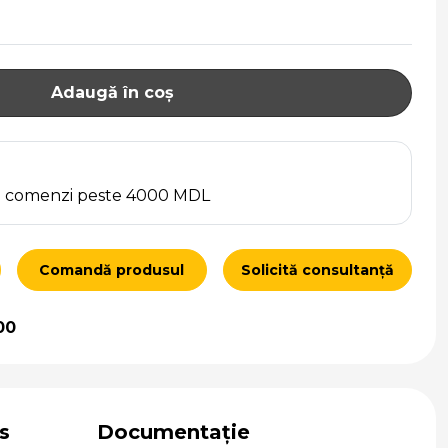
Adaugă în coș
ru comenzi peste 4000 MDL
Comandă produsul
Solicită consultanță
00
s
Documentație