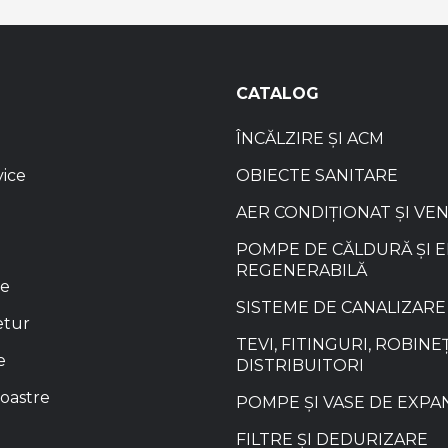
CATALOG
ÎNCĂLZIRE ȘI ACM
vice
OBIECTE SANITARE
AER CONDIȚIONAT ȘI VE
POMPE DE CĂLDURĂ ȘI 
REGENERABILĂ
re
SISTEME DE CANALIZARE
etur
TEVI, FITINGURI, ROBINEȚ
e
DISTRIBUITORI
oastre
POMPE ȘI VASE DE EXPA
FILTRE ȘI DEDURIZARE