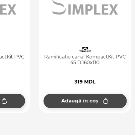
actKit PVC
Ramificatie canal KompactKit PVC
45 D.160x110
319 MDL
Adaugă în coș