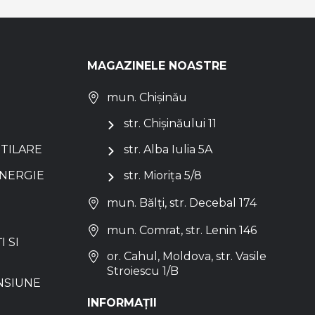
MAGAZINELE NOASTRE
mun. Chișinău
str. Chișinăului 11
NTILARE
str. Alba Iulia 5A
ENERGIE
str. Miorița 5/8
mun. Bălți, str. Decebal 174
mun. Comrat, str. Lenin 146
I SI
or. Cahul, Moldova, str. Vasile
Stroiescu 1/B
NSIUNE
INFORMAȚII