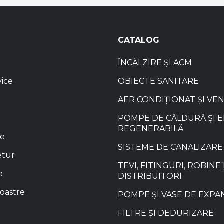
CATALOG
ÎNCĂLZIRE ȘI ACM
vice
OBIECTE SANITARE
AER CONDIȚIONAT ȘI VE
POMPE DE CĂLDURĂ ȘI 
REGENERABILĂ
re
SISTEME DE CANALIZARE
etur
TEVI, FITINGURI, ROBINEȚ
e
DISTRIBUITORI
oastre
POMPE ȘI VASE DE EXPA
FILTRE ȘI DEDURIZARE