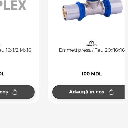
x1/2 Mx16
Emmeti press. / Teu 20x16x16
100 MDL
Adaugă în coș