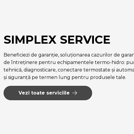
SIMPLEX SERVICE
Beneficiezi de garanție, soluționarea cazurilor de garanție
de întreținere pentru echipamentele termo-hidro: pun
tehnică, diagnosticare, conectare termostate și autom
și siguranță pe termen lung pentru produsele tale.
Vezi toate serviciile