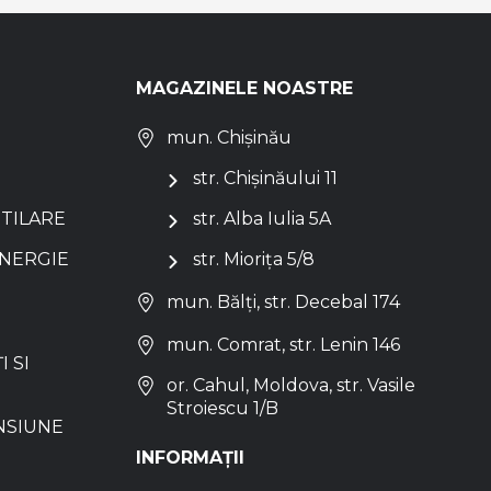
MAGAZINELE NOASTRE
mun. Chișinău
str. Chișinăului 11
NTILARE
str. Alba Iulia 5A
ENERGIE
str. Miorița 5/8
mun. Bălți, str. Decebal 174
mun. Comrat, str. Lenin 146
I SI
or. Cahul, Moldova, str. Vasile
Stroiescu 1/B
NSIUNE
INFORMAȚII