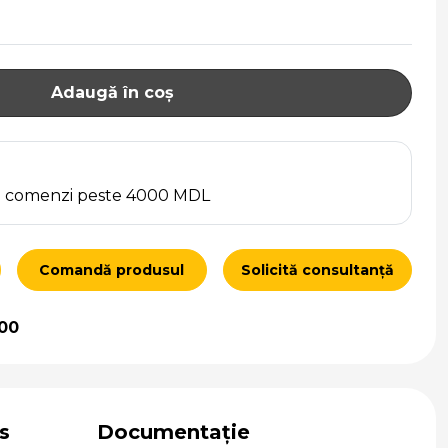
Adaugă în coș
ru comenzi peste 4000 MDL
Comandă produsul
Solicită consultanță
00
s
Documentație