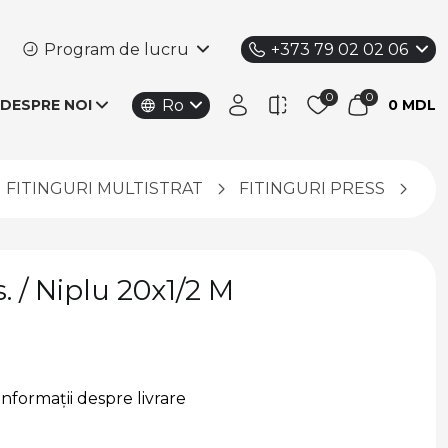
Program de lucru
+373 79 02 02 06
Ro
DESPRE NOI
0 MDL
FITINGURI MULTISTRAT
FITINGURI PRESS
Emm
 / Niplu 20x1/2 M
Informații despre livrare