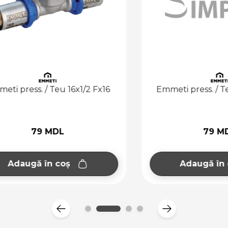
ress. / Teu 16x1/2 Fx16
Emmeti press. / Teu 16
79 MDL
79 MDL
augă în coș
Adaugă în coș