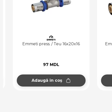
Emmeti press. / Teu 16x20x16
Emmeti p
97 MDL
Adaugă în coș
Ad