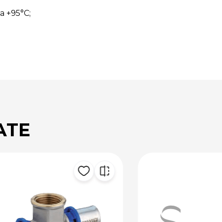
la +95°C;
ATE