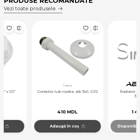
PRODUSE RECOMANDATE
Vezi toate produsele
Conector tub rozeta, alb 15x1, G1/2
Radiator Otel AERFILD T11
300x1200
410 MDL
1 470 MDL
Adaugă în coș
Disponibil la comandă