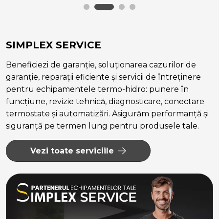
SIMPLEX SERVICE
Beneficiezi de garanție, soluționarea cazurilor de
garanție, reparații eficiente și servicii de întreținere
pentru echipamentele termo-hidro: punere în
funcțiune, revizie tehnică, diagnosticare, conectare
termostate și automatizări. Asigurăm performanță și
siguranță pe termen lung pentru produsele tale.
Vezi toate serviciile