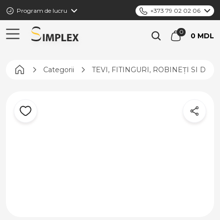
Program de lucru
+373 79 02 02 06
0 MDL
Pagina principală
Categorii
TEVI, FITINGURI, ROBINEȚI SI DIS