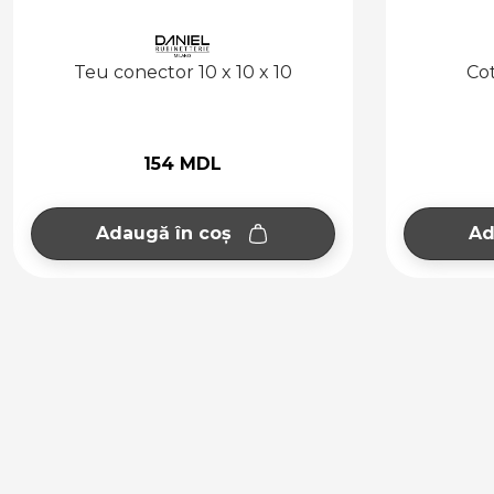
Cot conector 10 x 10
Cot 
112 MDL
Adaugă în coș
Ad