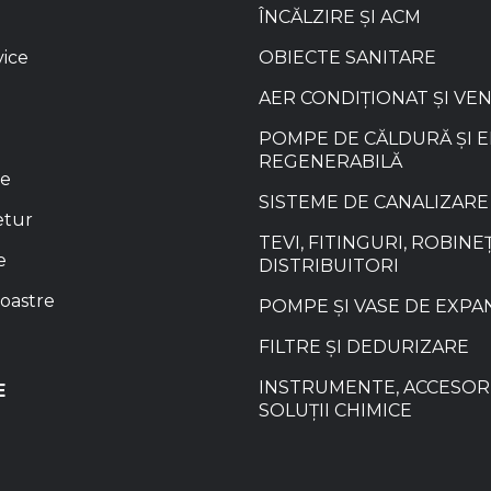
ÎNCĂLZIRE ȘI ACM
vice
OBIECTE SANITARE
AER CONDIȚIONAT ȘI VE
POMPE DE CĂLDURĂ ȘI 
REGENERABILĂ
re
SISTEME DE CANALIZARE
etur
TEVI, FITINGURI, ROBINEȚ
e
DISTRIBUITORI
oastre
POMPE ȘI VASE DE EXPA
FILTRE ȘI DEDURIZARE
INSTRUMENTE, ACCESORI
E
SOLUȚII CHIMICE