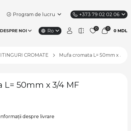
Program de lucru
+373 79 02 02 06
Ro
DESPRE NOI
0 MDL
FITINGURI CROMATE
Mufa cromata L= 50mm x 3/4 
a L= 50mm x 3/4 MF
Informații despre livrare