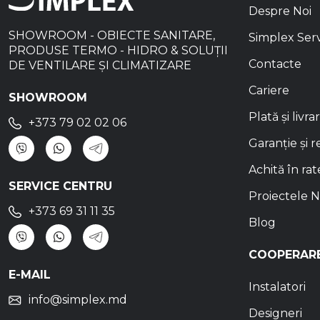
Despre Noi
SHOWROOM - OBIECTE SANITARE,
Simplex Ser
PRODUSE TERMO - HIDRO & SOLUȚII
Contacte
DE VENTILARE ȘI CLIMATIZARE
Cariere
SHOWROOM
Plată și livra
+373 79 02 02 06
Garanție și r
Achită în rat
SERVICE CENTRU
Proiectele N
+373 69 31 11 35
Blog
COOPERAR
E-MAIL
Instalatori
info@simplex.md
Designeri