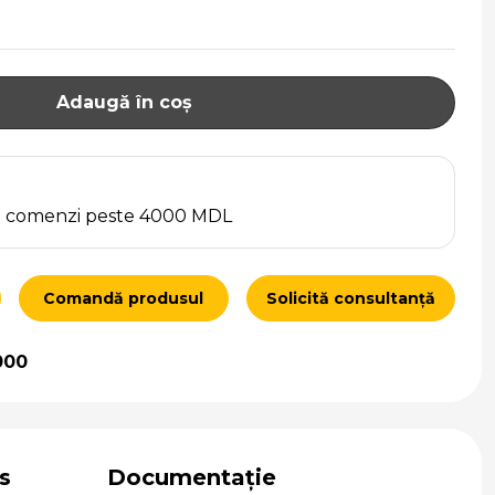
Adaugă în coș
ru comenzi peste 4000 MDL
Comandă produsul
Solicită consultanță
000
s
Documentație