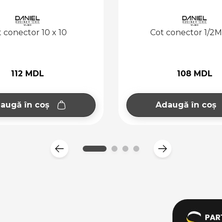
conector 1/2M x 10
Racord conector 1/2
108 MDL
59 MDL
augă în coș
Adaugă în coș