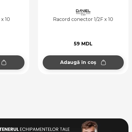
F x 10
Niplu conector dublu 3/8 x 10 x 10
72 MDL
Adaugă în coș