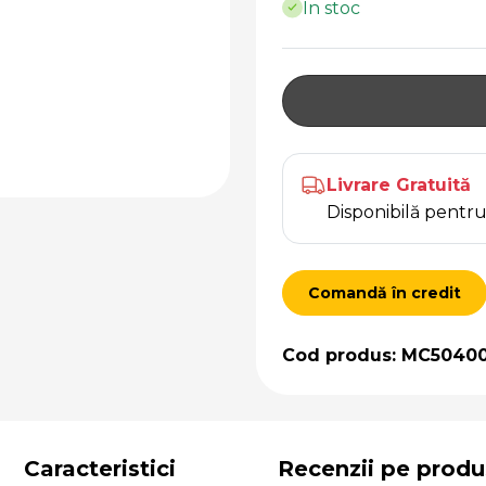
În stoc
Livrare Gratuită
Disponibilă pent
Comandă în credit
Cod produs: MC5040
Caracteristici
Recenzii pe produ