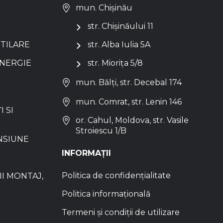
mun. Chișinău
str. Chișinăului 11
NTILARE
str. Alba Iulia 5A
ENERGIE
str. Miorița 5/8
mun. Bălți, str. Decebal 174
mun. Comrat, str. Lenin 146
I SI
or. Cahul, Moldova, str. Vasile
Stroiescu 1/B
NSIUNE
INFORMAȚII
Politica de confidențialitate
I MONTAJ,
Politica informațională
Termeni și condiții de utilizare