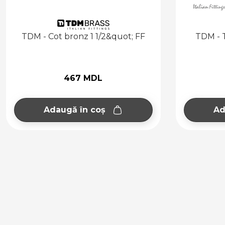
F
TDM - Teu bronz 1/2'' (MMM)
93 MDL
Adaugă în coș