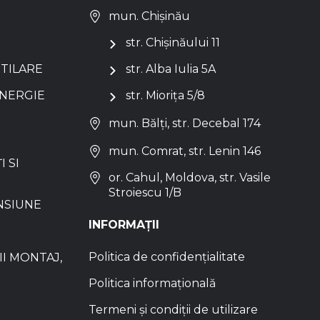
mun. Chișinău
str. Chișinăului 11
NTILARE
str. Alba Iulia 5A
ENERGIE
str. Miorița 5/8
mun. Bălți, str. Decebal 174
mun. Comrat, str. Lenin 146
I SI
or. Cahul, Moldova, str. Vasile
Stroiescu 1/B
NSIUNE
INFORMAȚII
Politica de confidențialitate
I MONTAJ,
Politica informațională
Termeni și condiții de utilizare