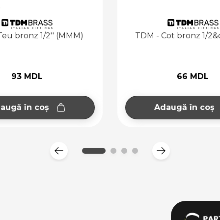
TDM - Cot bronz 1/2&quot; FF
TDM - Cot bro
66 MDL
80
Adaugă în coș
Adaugă î