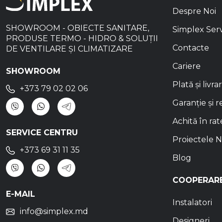
Despre Noi
SHOWROOM - OBIECTE SANITARE,
Simplex Ser
PRODUSE TERMO - HIDRO & SOLUȚII
Contacte
DE VENTILARE ȘI CLIMATIZARE
Cariere
SHOWROOM
Plată și livra
+373 79 02 02 06
Garanție și r
Achită în rat
SERVICE CENTRU
Proiectele N
+373 69 31 11 35
Blog
COOPERAR
E-MAIL
Instalatori
info@simplex.md
Designeri