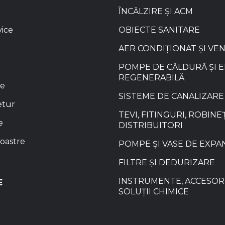
ÎNCĂLZIRE ȘI ACM
vice
OBIECTE SANITARE
AER CONDIȚIONAT ȘI VE
POMPE DE CĂLDURĂ ȘI 
REGENERABILĂ
re
SISTEME DE CANALIZARE
etur
TEVI, FITINGURI, ROBINEȚ
e
DISTRIBUITORI
oastre
POMPE ȘI VASE DE EXPA
FILTRE ȘI DEDURIZARE
INSTRUMENTE, ACCESORI
E
SOLUȚII CHIMICE