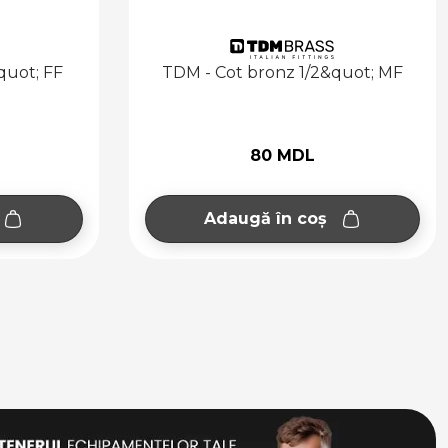
nz 1/2&quot; MF
TDM - Cot bronz 3/4&quot; 
 MDL
124 MDL
n coș
Adaugă în coș