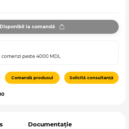
Disponibil la comandă
ru comenzi peste 4000 MDL
Comandă produsul
Solicită consultanță
00
s
Documentație