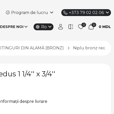
Program de lucru
+373 79 02 02 06
Ro
DESPRE NOI
0 MDL
FITINGURI DIN ALAMĂ (BRONZ)
Niplu bronz redus 1 1/
us 1 1/4'' x 3/4''
Informații despre livrare