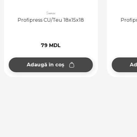
Profipress CU/Teu 18x15x18
Profip
79 MDL
Adaugă în coș
Ad