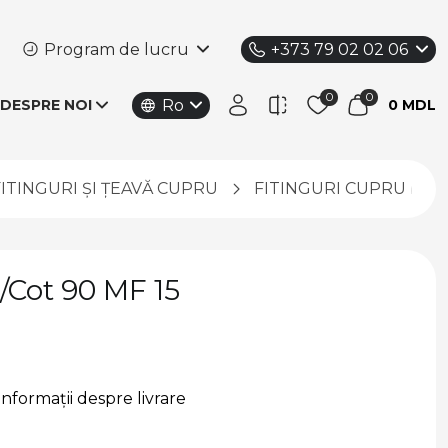
Program de lucru
+373 79 02 02 06
Ro
DESPRE NOI
0 MDL
FITINGURI ȘI ȚEAVĂ CUPRU
FITINGURI CUPRU PEN
/Cot 90 MF 15
Informații despre livrare