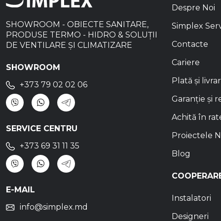
Despre Noi
SHOWROOM - OBIECTE SANITARE,
Simplex Ser
PRODUSE TERMO - HIDRO & SOLUȚII
Contacte
DE VENTILARE ȘI CLIMATIZARE
Cariere
SHOWROOM
Plată și livra
+373 79 02 02 06
Garanție și r
Achită în rat
SERVICE CENTRU
Proiectele N
+373 69 31 11 35
Blog
COOPERAR
E-MAIL
Instalatori
info@simplex.md
Designeri