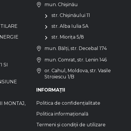
mun. Chișinău
str. Chișinăului 11
NTILARE
str. Alba Iulia 5A
ENERGIE
str. Miorița 5/8
mun. Bălți, str. Decebal 174
mun. Comrat, str. Lenin 146
I SI
or. Cahul, Moldova, str. Vasile
Stroiescu 1/B
NSIUNE
INFORMAȚII
Politica de confidențialitate
I MONTAJ,
Politica informațională
Termeni și condiții de utilizare