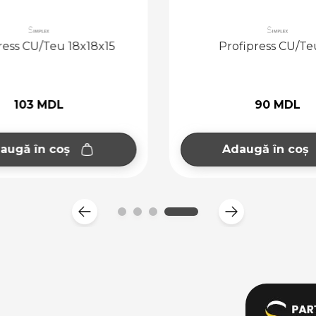
ress CU/Teu 18x18x15
Profipress CU/Te
103 MDL
90 MDL
augă în coș
Adaugă în coș