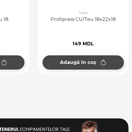
u 18
Profipress CU/Teu 18x22x18
149 MDL
Adaugă în coș