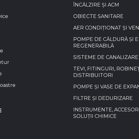
ÎNCĂLZIRE ȘI ACM
vice
OBIECTE SANITARE
AER CONDIȚIONAT ȘI VE
POMPE DE CĂLDURĂ ȘI 
REGENERABILĂ
re
SISTEME DE CANALIZARE
etur
TEVI, FITINGURI, ROBINEȚ
e
DISTRIBUITORI
oastre
POMPE ȘI VASE DE EXPA
FILTRE ȘI DEDURIZARE
INSTRUMENTE, ACCESORI
E
SOLUȚII CHIMICE