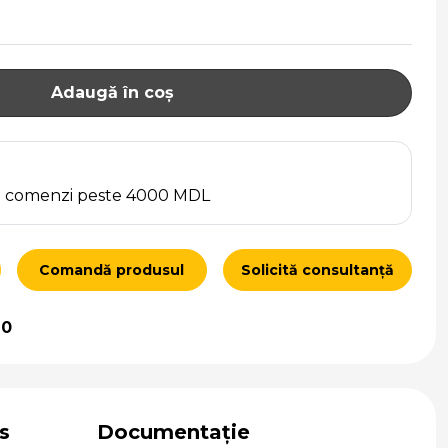
Adaugă în coș
ru comenzi peste 4000 MDL
Comandă produsul
Solicită consultanță
10
s
Documentație