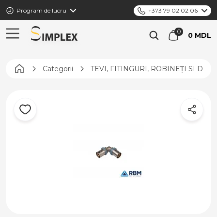
Program de lucru
+373 79 02 02 06
0 MDL
Pagina principală
Categorii
TEVI, FITINGURI, ROBINEȚI SI DIS