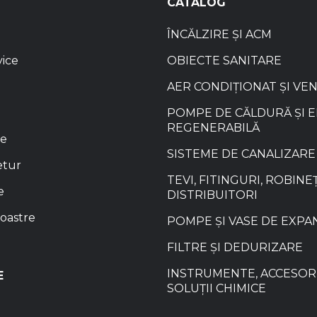
CATALOG
ÎNCĂLZIRE ȘI ACM
vice
OBIECTE SANITARE
AER CONDIȚIONAT ȘI VE
POMPE DE CĂLDURĂ ȘI 
REGENERABILĂ
re
SISTEME DE CANALIZARE
etur
TEVI, FITINGURI, ROBINEȚ
e
DISTRIBUITORI
oastre
POMPE ȘI VASE DE EXPA
FILTRE ȘI DEDURIZARE
INSTRUMENTE, ACCESORI
E
SOLUȚII CHIMICE