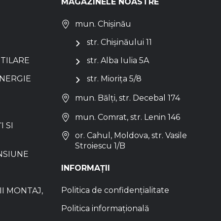
MAGAZINELE NOASTRE
mun. Chișinău
str. Chișinăului 11
NTILARE
str. Alba Iulia 5A
ENERGIE
str. Miorița 5/8
mun. Bălți, str. Decebal 174
mun. Comrat, str. Lenin 146
I SI
or. Cahul, Moldova, str. Vasile
Stroiescu 1/B
NSIUNE
INFORMAȚII
Politica de confidențialitate
I MONTAJ,
Politica informațională