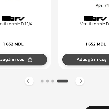
ntil termic D.1 1/4
Ventil termic D
1 652 MDL
1 652 MDL
augă în coș
Adaugă în coș