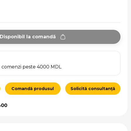
Disponibil la comandă
ru comenzi peste 4000 MDL
Comandă produsul
Solicită consultanță
400