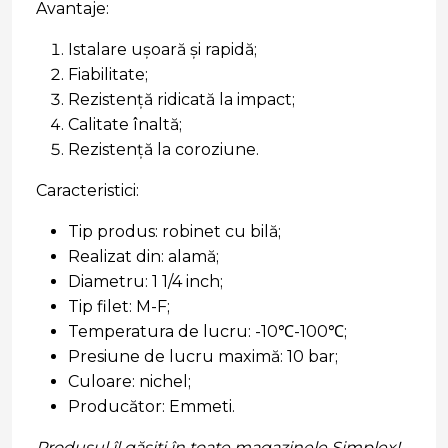
Avantaje:
Istalare ușoară și rapidă;
Fiabilitate;
Rezistență ridicată la impact;
Calitate înaltă;
Rezistență la coroziune.
Caracteristici:
Tip produs: robinet cu bilă;
Realizat din: alamă;
Diametru: 1 1/4 inch;
Tip filet: M-F;
Temperatura de lucru: -10℃-100℃;
Presiune de lucru maximă: 10 bar;
Culoare: nichel;
Producător: Emmeti.
Produsul îl găsiți în toate magazinele Simplex!