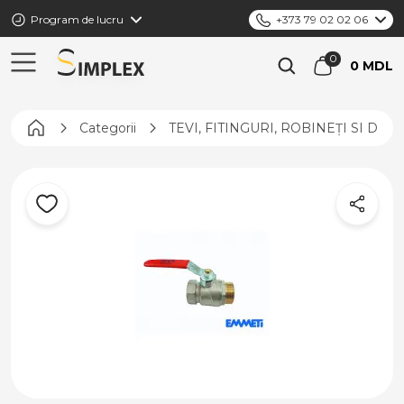
Program de lucru
+373 79 02 02 06
0 MDL
Pagina principală
Categorii
TEVI, FITINGURI, ROBINEȚI SI DIS