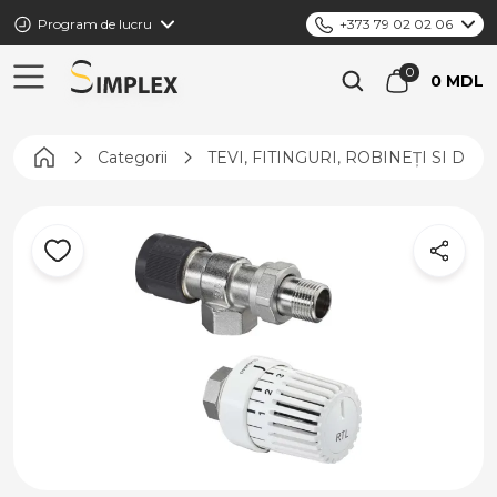
Program de lucru
+373 79 02 02 06
0 MDL
Pagina principală
Categorii
TEVI, FITINGURI, ROBINEȚI SI DIS