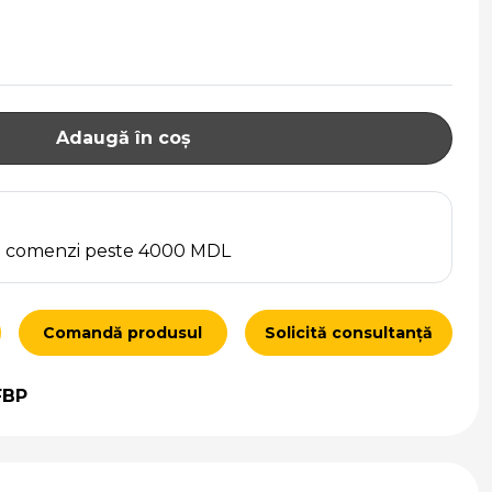
Adaugă în coș
ru comenzi peste 4000 MDL
Comandă produsul
Solicită consultanță
FBP