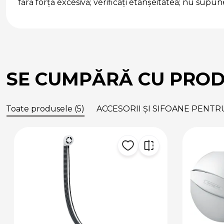
fără forță excesivă; verificați etanșeitatea; nu supune
SE CUMPĂRĂ CU PRO
Toate produsele (5)
ACCESORII ȘI SIFOANE PENTRU 