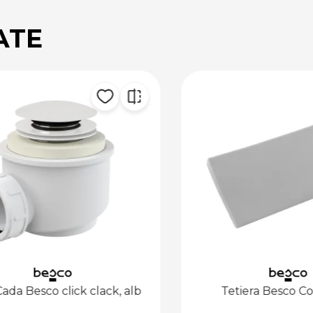
ATE
a Besco click clack, alb
Tetiera Besco Comf