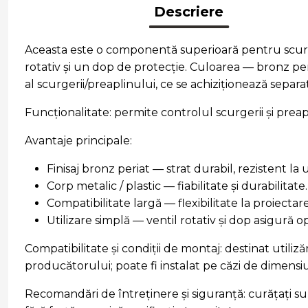
Descriere
Aceasta este o componentă superioară pentru scurger
rotativ și un dop de protecție. Culoarea — bronz peri
al scurgerii/preaplinului, ce se achiziționează separat
Funcționalitate: permite controlul scurgerii și preap
Avantaje principale:
Finisaj bronz periat — strat durabil, rezistent la
Corp metalic / plastic — fiabilitate și durabilitate.
Compatibilitate largă — flexibilitate la proiectar
Utilizare simplă — ventil rotativ și dop asigură op
Compatibilitate și condiții de montaj: destinat utili
producătorului; poate fi instalat pe căzi de dimensi
Recomandări de întreținere și siguranță: curățați s