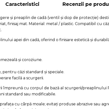
Caracteristici
Recenzii pe produ
e și preaplin de cadă (ventil și dop de protecție) desti
at, finisaj mat. Material: metal / plastic. Compatibil cu 
.
linului apei din cadă, oferind o finisare estetică și durab
 umezeală și coroziune.
e, pentru căzi standard și speciale.
erare facilă a scurgerii.
zării împreună cu corpul de bază al scurgerii/preaplinulu
uni standard sau modificabile.
uprafața cu cârpă moale; evitați produse abrazive sau agr