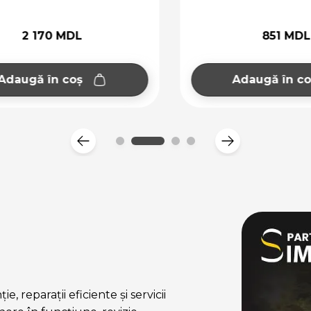
2 170 MDL
851 MDL
augă în coș
Adaugă în coș
, reparații eficiente și servicii