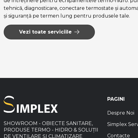
de întreținere pentru echipamentele termo-hidro: pun
tehnică, diagnosticare, conectare termostate și autom
și siguranță pe termen lung pentru produsele tale.
Vezi toate serviciile
PAGINI
Despre Noi
SHOWROOM - OBIECTE SANITARE,
Simplex Ser
PRODUSE TERMO - HIDRO & SOLUȚII
Contacte
DE VENTILARE ȘI CLIMATIZARE