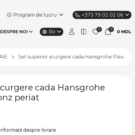
Program de lucru
+373 79 02 02 06
Ro
DESPRE NOI
0 MDL
AIE
Set superior scurgere cada Hansgrohe Flexaplus
 scurgere cada Hansgrohe
onz periat
Informații despre livrare