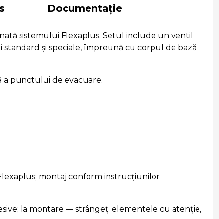
s
Documentație
nată sistemului Flexaplus. Setul include un ventil
căzi standard și speciale, împreună cu corpul de bază
ilă a punctului de evacuare.
i Flexaplus; montaj conform instrucțiunilor
esive; la montare — strângeți elementele cu atenție,