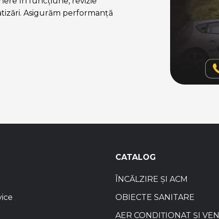
ere în funcțiune, revizie
atizări. Asigurăm performanță
CATALOG
ÎNCĂLZIRE ȘI ACM
vice
OBIECTE SANITARE
AER CONDIȚIONAT ȘI VE