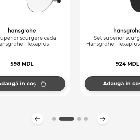
perior scurgere cada
Set superior scurge
sgrohe Flexaplus
Hansgrohe Flexaplus, 
598 MDL
924 MDL
augă în coș
Adaugă în coș