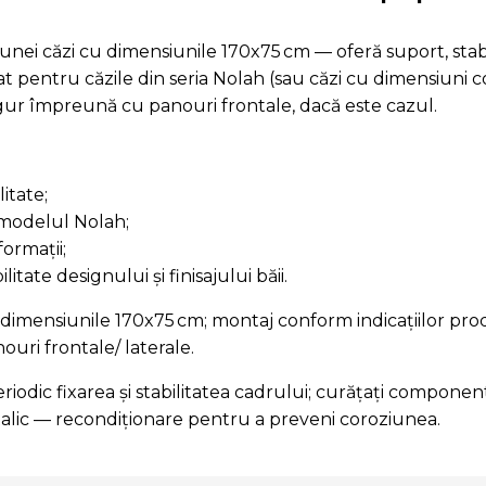
nei căzi cu dimensiunile 170x75 cm — oferă suport, stabili
tat pentru căzile din seria Nolah (sau căzi cu dimensiuni c
 sigur împreună cu panouri frontale, dacă este cazul.
itate;
u modelul Nolah;
formații;
itate designului și finisajului băii.
u dimensiunile 170x75 cm; montaj conform indicațiilor pro
ouri frontale/ laterale.
riodic fixarea și stabilitatea cadrului; curățați componen
metalic — recondiționare pentru a preveni coroziunea.