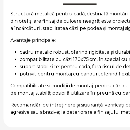
Structură metalică pentru cadă, destinată montării u
din oţel și are finisaj de culoare neagră; este proiec
a încărcăturii, stabilitatea căzii pe podea și montaj
Avantaje principale:
cadru metalic robust, oferind rigiditate și durabil
compatibilitate cu căzi 170x75 cm, în special c
suport stabil și fix pentru cadă, fără riscul de de
potrivit pentru montaj cu panouri, oferind flexibil
Compatibilitate şi condiţii de montaj: pentru căzi c
de montaj stabilă; posibilă utilizare împreună cu pan
Recomandări de întreţinere şi siguranţă: verificaţi pe
agresive sau abrazive; la deteriorare a finisajului 