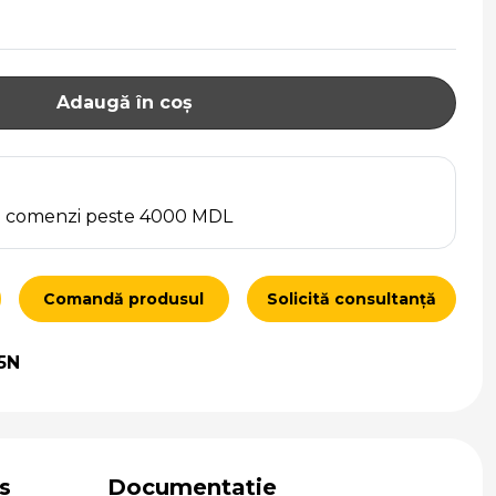
Adaugă în coș
ru comenzi peste 4000 MDL
Comandă produsul
Solicită consultanță
5N
s
Documentație