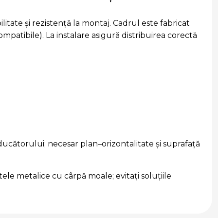
tate și rezistență la montaj. Cadrul este fabricat
ompatibile). La instalare asigură distribuirea corectă
ducătorului; necesar plan–orizontalitate şi suprafață
tele metalice cu cârpă moale; evitați soluțiile