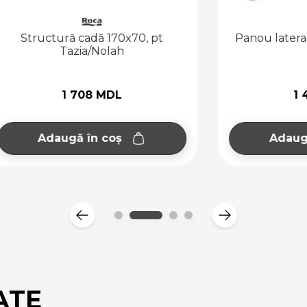
tură cadă 170x70, pt
Panou lateral 70, pt T
Tazia/Nolah
1 708 MDL
1 423 MDL
augă în coș
Adaugă în coș
ATE