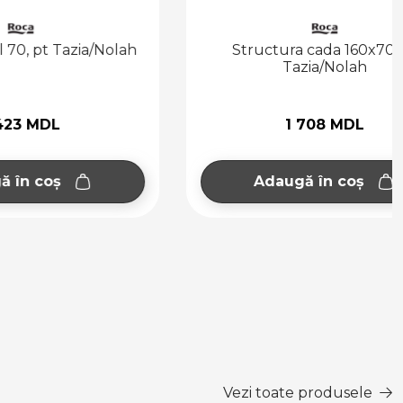
azia/Nolah
Structura cada 160x70, pt
Tazia/Nolah
1 708 MDL
Adaugă în coș
Vezi toate produsele