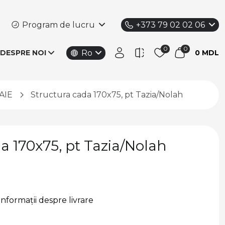
Program de lucru
+373 79 02 02 06
Ro
DESPRE NOI
0 MDL
AIE
Structura cada 170x75, pt Tazia/Nolah
a 170x75, pt Tazia/Nolah
Informații despre livrare