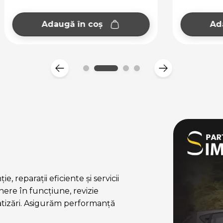
augă în coș
Adaugă în coș
, reparații eficiente și servicii
ere în funcțiune, revizie
atizări. Asigurăm performanță