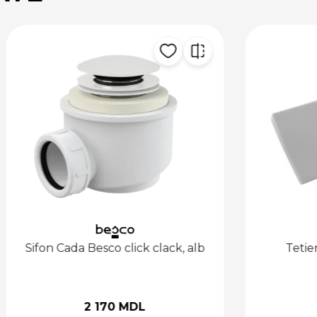
a Besco click clack, alb
Tetiera Besco Comf
2 170 MDL
851 MDL