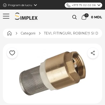
Program de lucru
+373 79 02 02 06
0 MDL
Pagina principală
Categorii
TEVI, FITINGURI, ROBINEȚI SI DIS