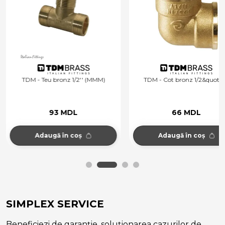
TDM - Teu bronz 1/2'' (MMM)
TDM - Cot bronz 1/2&quot; 
93 MDL
66 MDL
Adaugă în coș
Adaugă în coș
SIMPLEX SERVICE
Beneficiezi de garanție, soluționarea cazurilor de