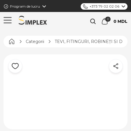
Program de lucru
+373 79 02 02 06
0 MDL
Pagina principală
Categorii
TEVI, FITINGURI, ROBINEȚI SI DIS