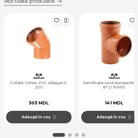
Vezi toate produsele
CURBA CANAL PVC 45&quot;D.
Ramificație canal KompactKit
200
87 D 110x110
303 MDL
141 MDL
Adaugă în coș
Adaugă în coș