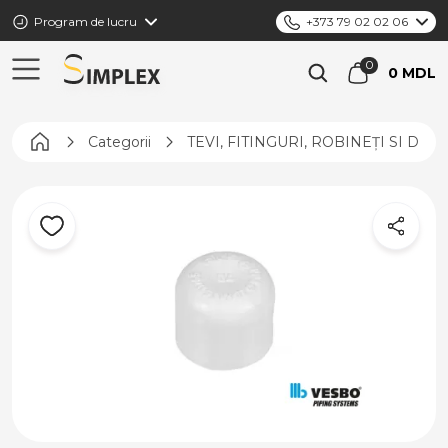
Program de lucru
+373 79 02 02 06
0 MDL
Pagina principală
Categorii
TEVI, FITINGURI, ROBINEȚI SI DIS