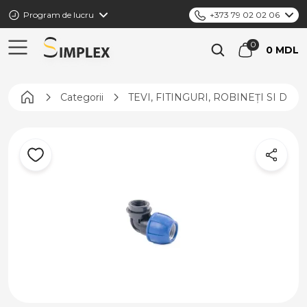
Program de lucru
+373 79 02 02 06
0 MDL
Pagina principală
Categorii
TEVI, FITINGURI, ROBINEȚI SI DIS