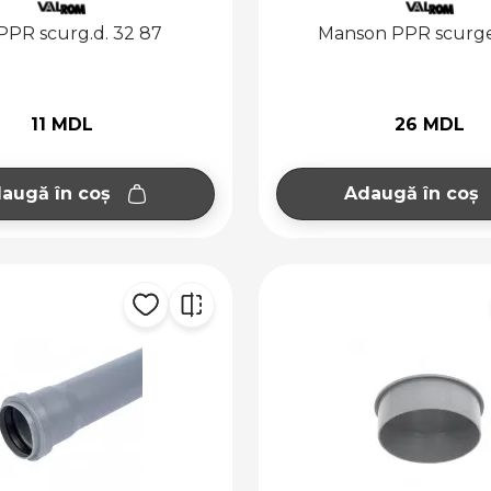
PPR scurg.d. 32 87
Manson PPR scurge
11 MDL
26 MDL
augă în coș
Adaugă în coș