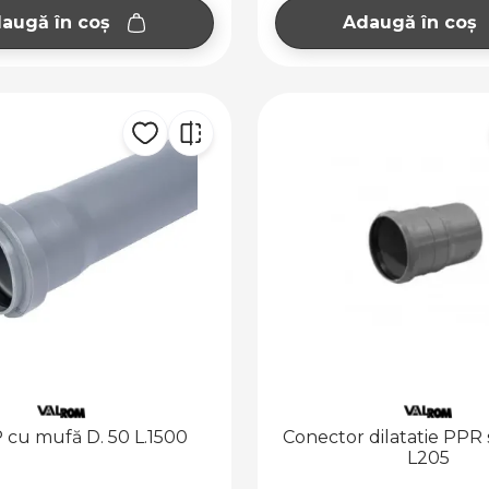
augă în coș
Adaugă în coș
 cu mufă D. 50 L.1500
Conector dilatatie PPR s
L205