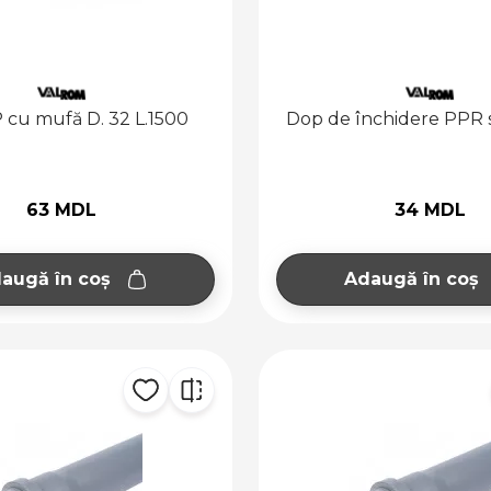
 cu mufă D. 32 L.1500
Dop de închidere PPR s
63 MDL
34 MDL
augă în coș
Adaugă în coș