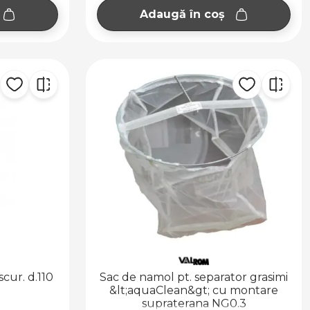
Adaugă în coș
cur. d.110
Sac de namol pt. separator grasimi
&lt;aquaClean&gt; cu montare
supraterana NG0.3