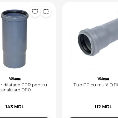
r dilatație PPR pentru
Tub PP cu mufă D.110
canalizare D110
143 MDL
112 MDL