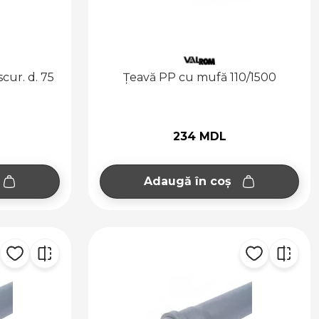
cur. d. 75
Țeavă PP cu mufă 110/1500
234 MDL
Adaugă în coș