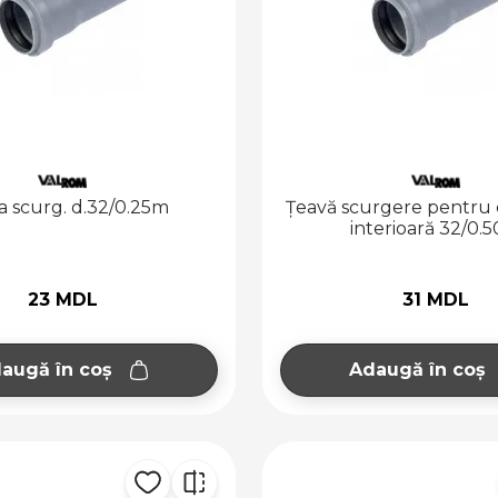
a scurg. d.32/0.25m
Țeavă scurgere pentru 
interioară 32/0.
23 MDL
31 MDL
augă în coș
Adaugă în coș