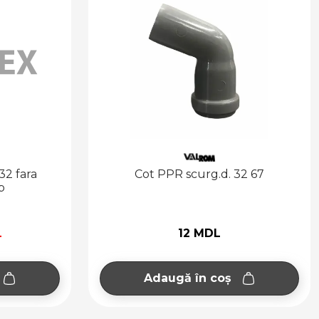
32 fara
Cot PPR scurg.d. 32 67
p
L
12 MDL
Adaugă în coș