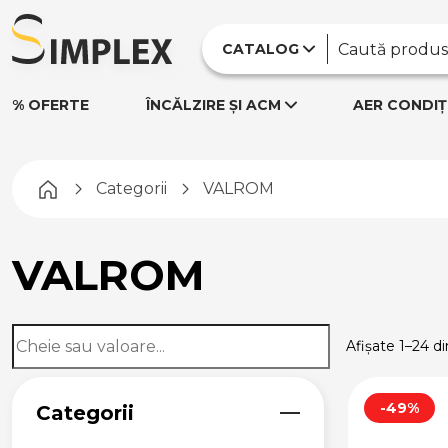
CATALOG
% OFERTE
ÎNCĂLZIRE ȘI ACM
AER CONDIȚ
Pagina principală
Categorii
VALROM
VALROM
Afișate 1–24 d
-49%
Categorii