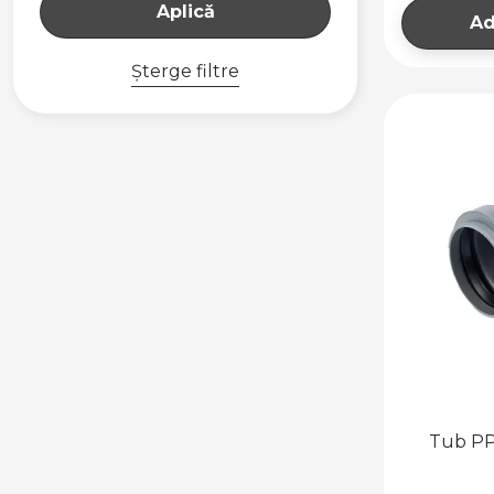
Aplică
FILTRE ȘI
Ad
ACCESORII
REZERVOARE
Șterge filtre
Tub PP