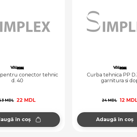
pentru conector tehnic
Curba tehnica PP D.
d. 40
garnitura si do
22 MDL
12 MD
43 MDL
24 MDL
augă în coș
Adaugă în coș