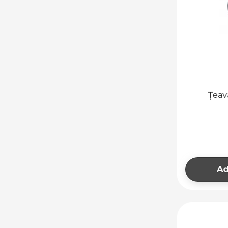
Țeav
Ad