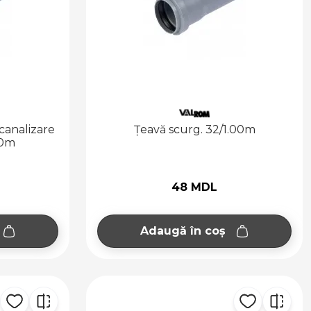
canalizare
Țeavă scurg. 32/1.00m
50m
48 MDL
Adaugă în coș