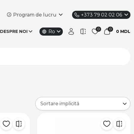
Program de lucru
+373 79 02 02 06
Ro
DESPRE NOI
0 MDL