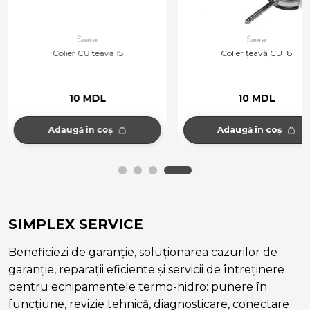
Colier CU teava 15
Colier țeavă CU 18
10 MDL
10 MDL
Adaugă în coș
Adaugă în coș
SIMPLEX SERVICE
Beneficiezi de garanție, soluționarea cazurilor de
garanție, reparații eficiente și servicii de întreținere
pentru echipamentele termo-hidro: punere în
funcțiune, revizie tehnică, diagnosticare, conectare