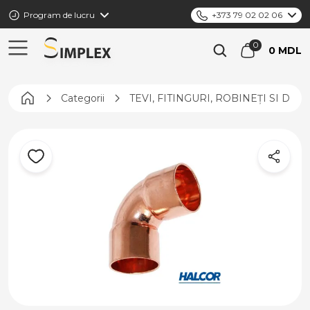
Program de lucru
+373 79 02 02 06
0 MDL
Pagina principală
Categorii
TEVI, FITINGURI, ROBINEȚI SI DIS