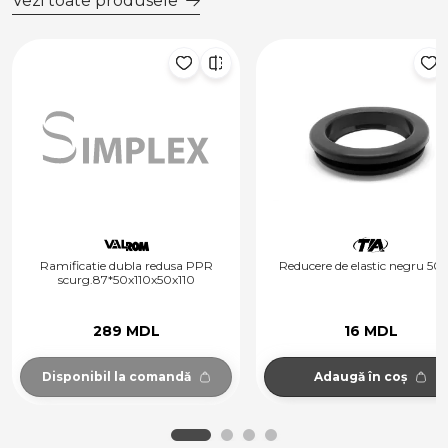
Vezi toate produsele
Ramificatie dubla redusa PPR
Reducere de elastic negru 50/4
scurg.87*50x110x50x110
289 MDL
16 MDL
Disponibil la comandă
Adaugă în coș