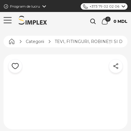
Program de lucru
+373 79 02 02 06
0 MDL
Pagina principală
Categorii
TEVI, FITINGURI, ROBINEȚI SI DIS