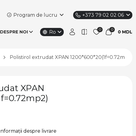
Program de lucru
+373 79 02 02 06
Ro
DESPRE NOI
0 MDL
Polistirol extrudat XPAN 1200*600*20(1f=0.72mp2)
trudat XPAN
1f=0.72mp2)
Informații despre livrare