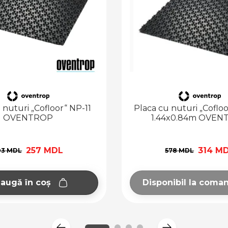
cu nuturi „Cofloor” NP-30,
Polistirol extr
.44x0.84m OVENTROP
1180*580*30(1f=
314 MDL
70 MD
578 MDL
ponibil la comandă
Adaugă în c