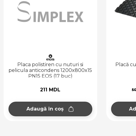
Placă cu nuturi „Cofloor“ NP-11
Placa 
OVENTROP
1
257 MDL
503 MDL
Adaugă în coș
Dis