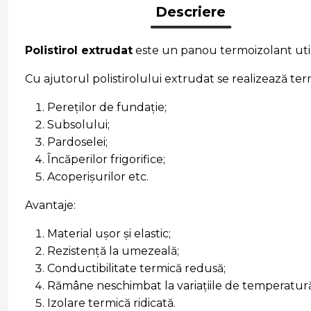
Descriere
Polistirol extrudat
este un panou termoizolant utili
Cu ajutorul polistirolului extrudat se realizează te
Pereților de fundație;
Subsolului;
Pardoselei;
Încăperilor frigorifice;
Acoperișurilor etc.
Avantaje:
Material ușor și elastic;
Rezistență la umezeală;
Conductibilitate termică redusă;
Rămâne neschimbat la variațiile de temperatur
Izolare termică ridicată.