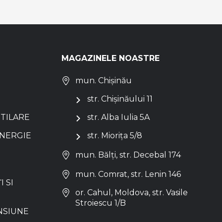
MAGAZINELE NOASTRE
mun. Chișinău
str. Chișinăului 11
NTILARE
str. Alba Iulia 5A
ENERGIE
str. Miorița 5/8
mun. Bălți, str. Decebal 174
mun. Comrat, str. Lenin 146
I SI
or. Cahul, Moldova, str. Vasile
Stroiescu 1/B
NSIUNE