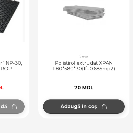
udat XPAN
Polistirol extrudat XPAN
0.685mp2)
1180*580*40(1f=0.685mp2)
L
84 MDL
oș
Adaugă în coș