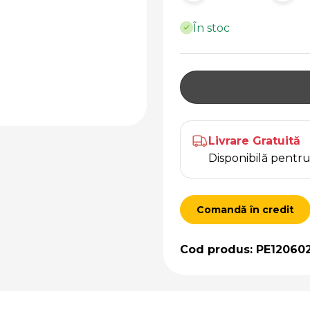
În stoc
Livrare Gratuită
Disponibilă pent
Comandă în credit
Cod produs: PE12060