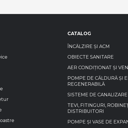
CATALOG
ÎNCĂLZIRE ȘI ACM
vice
OBIECTE SANITARE
AER CONDIȚIONAT ȘI VE
POMPE DE CĂLDURĂ ȘI 
REGENERABILĂ
re
SISTEME DE CANALIZARE
etur
TEVI, FITINGURI, ROBINEȚ
e
DISTRIBUITORI
oastre
POMPE ȘI VASE DE EXPA