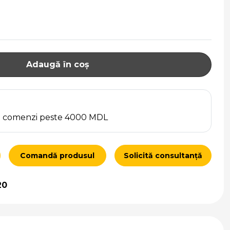
Adaugă în coș
ru comenzi peste 4000 MDL
Comandă produsul
Solicită consultanță
20