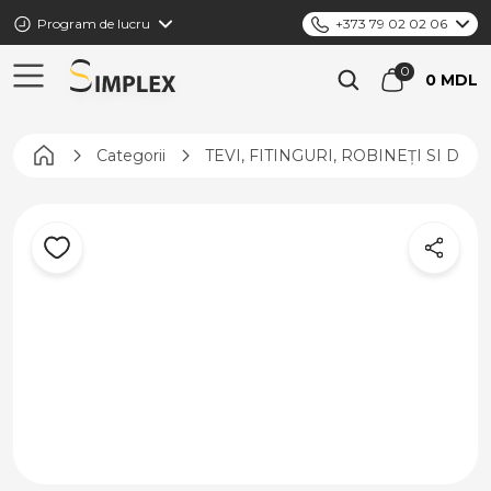
Program de lucru
+373 79 02 02 06
0 MDL
Pagina principală
Categorii
TEVI, FITINGURI, ROBINEȚI SI DIS