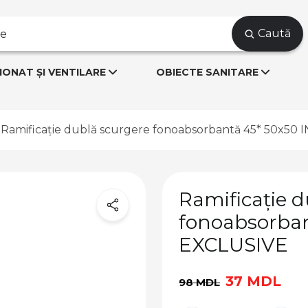
Caută
IONAT ȘI VENTILARE
OBIECTE SANITARE
Ramificație dublă scurgere fonoabsorbantă 45* 50x50
Ramificație d
fonoabsorban
EXCLUSIVE
37 MDL
98 MDL