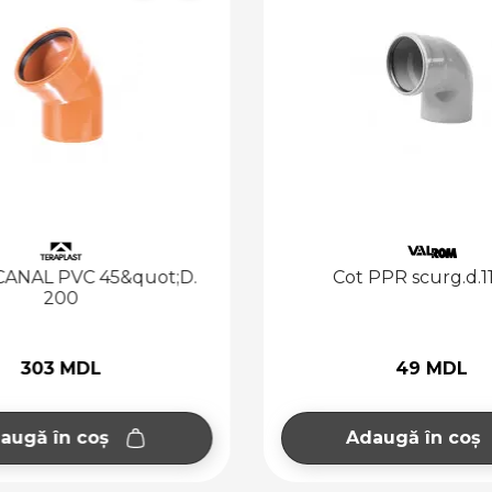
ANAL PVC 45&quot;D.
Cot PPR scurg.d.1
200
303 MDL
49 MDL
augă în coș
Adaugă în coș