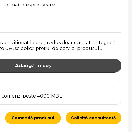
Informații despre livrare
 achiziționat la preț redus doar cu plata integrală.
ate 0%, se aplică prețul de bază al produsului.
Adaugă în coș
ru comenzi peste 4000 MDL
Comandă produsul
Solicită consultanță