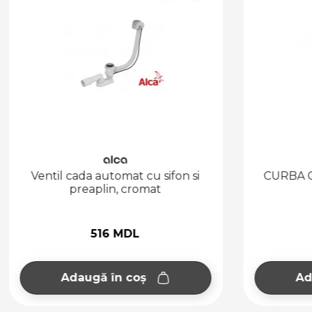
Ventil cada automat cu sifon si
CURBA C
preaplin, cromat
516 MDL
Adaugă în coș
Ad