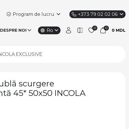
Program de lucru
+373 79 02 02 06
Ro
DESPRE NOI
0 MDL
 INCOLA EXCLUSIVE
ublă scurgere
tă 45* 50x50 INCOLA