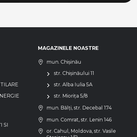
MAGAZINELE NOASTRE
mun. Chișinău
str. Chișinăului 11
NTILARE
str. Alba Iulia 5A
ENERGIE
str. Miorița 5/8
mun. Bălți, str. Decebal 174
mun. Comrat, str. Lenin 146
I SI
or. Cahul, Moldova, str. Vasile