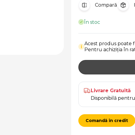
Compară
În stoc
Acest produs poate fi
i
Pentru achiziția în r
Livrare Gratuită
Disponibilă pent
Comandă în credit