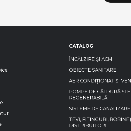
CATALOG
ÎNCĂLZIRE ȘI ACM
vice
OBIECTE SANITARE
AER CONDIȚIONAT ȘI VE
POMPE DE CĂLDURĂ ȘI 
REGENERABILĂ
re
SISTEME DE CANALIZARE
etur
TEVI, FITINGURI, ROBINEȚ
e
DISTRIBUITORI