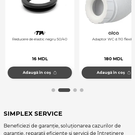
Reducere de elastic negru 50/40
Adaptor WC d.110 flexibil
16 MDL
180 MDL
Adaugă în coș
Adaugă în coș
SIMPLEX SERVICE
Beneficiezi de garanție, soluționarea cazurilor de
garanție, reparații eficiente și servicii de întreținere