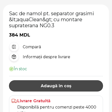
Sac de namol pt. separator grasimi
&lt;aquaClean&gt; cu montare
supraterana NG0.3
384 MDL
Compară
Informații despre livrare
În stoc
Adaugă în coș
Livrare Gratuită
Disponibilă pentru comenzi peste 4000