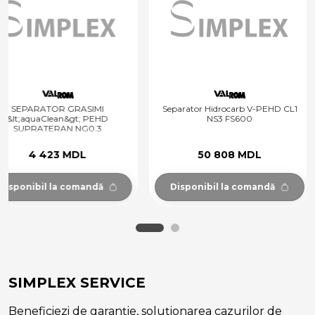
SEPARATOR GRASIMI
Separator Hidrocarb V-PEHD CL1
&lt;aquaClean&gt; PEHD
NS3 FS600
SUPRATERAN NG0.3
4 423 MDL
50 808 MDL
isponibil la comandă
Disponibil la comandă
SIMPLEX SERVICE
Beneficiezi de garanție, soluționarea cazurilor de