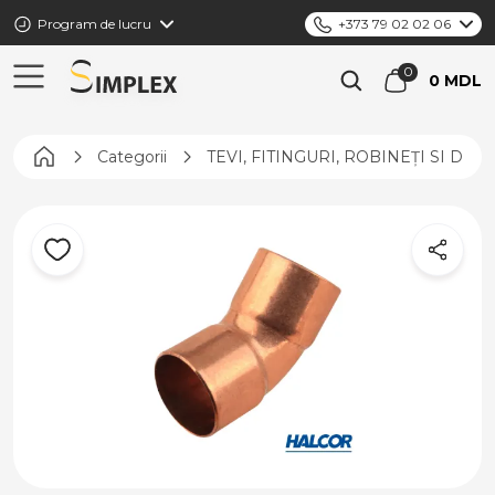
Program de lucru
+373 79 02 02 06
0 MDL
Pagina principală
Categorii
TEVI, FITINGURI, ROBINEȚI SI DIS